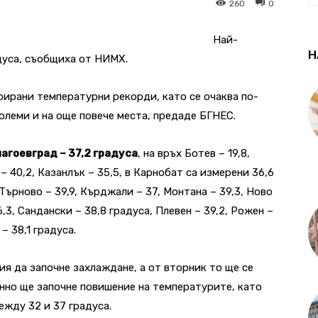
260
0
Най-
Н
адуса, съобщиха от НИМХ.
рирани температурни рекорди, като се очаква по-
олеми и на още повече места, предаде БГНЕС.
агоевград – 37,2 градуса
, на връх Ботев – 19,8,
 – 40,2, Казанлък – 35,5, в Карнобат са измерени 36,6
 Търново – 39,9, Кърджали – 37, Монтана – 39,3, Ново
6,3, Сандански – 38,8 градуса, Плевен – 39,2, Рожен –
– 38,1 градуса.
ия да започне захлаждане, а от вторник то ще се
енно ще започне повишение на температурите, като
ежду 32 и 37 градуса.