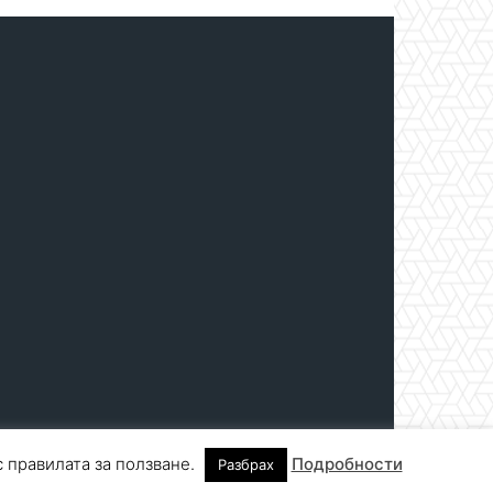
с правилата за ползване.
Подробности
Разбрах
нтакти
За реклама
СПРАВОЧНИК
СЪБИТИЯ