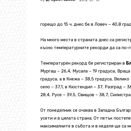
горещо до 15 ч. днес бе в Ловеч – 40,8 гр
На много места в страната днес са регист
късно температурните рекорди да са по-г
Температурен рекорд бе регистриран в
Бл
Мургаш – 26,4, Мусала – 19 градуса, Враца
градуса, а в Кнежа – 38,5 градуса, Велико
село – 37,1, в Кюстендил – 37, Разград – 3
28,4, Русе – 39,5, Свищов – 38,7, Силистра 
Oт понеделник се очаква в Западна Българ
усети и в цялата страна. От петък постеп
максималните в събота и в неделя ще са м