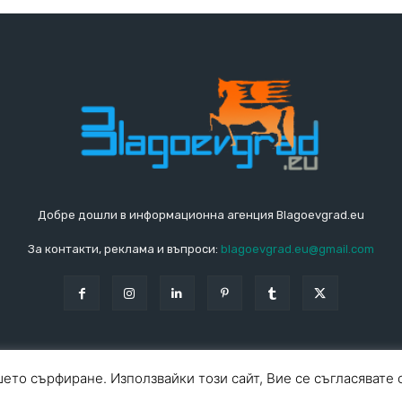
Добре дошли в информационна агенция Blagoevgrad.eu
За контакти, реклама и въпроси:
blagoevgrad.eu@gmail.com
ето сърфиране. Използвайки този сайт, Вие се съгласявате 
За ко