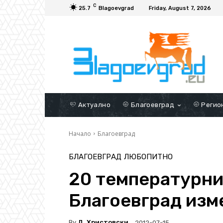
C
25.7
Blagoevgrad
Friday, August 7, 2026
Актуално
Благоевград
Регио
Начало
Благоевград
БЛАГОЕВГРАД
ЛЮБОПИТНО
20 температурни 
Благоевград изме
By
Д. Христовски
2012-07-15