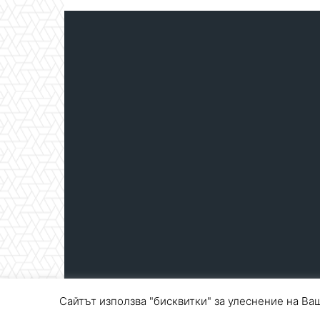
Сайтът използва "бисквитки" за улеснение на Ваш
© Blagoevgrad.EU 2010 - 2026
Общи условия
|