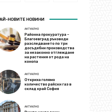
АЙ-НОВИТЕ НОВИНИ
АКТУАЛНО
Районна прокуратура –
Благоевград ръководи
разследването по три
досъдебни производства
за незаконно отглеждане
на растения от рода на
конопа
АКТУАЛНО
Откриха голямо
количество райски газ в
склад край София
АКТУАЛНО