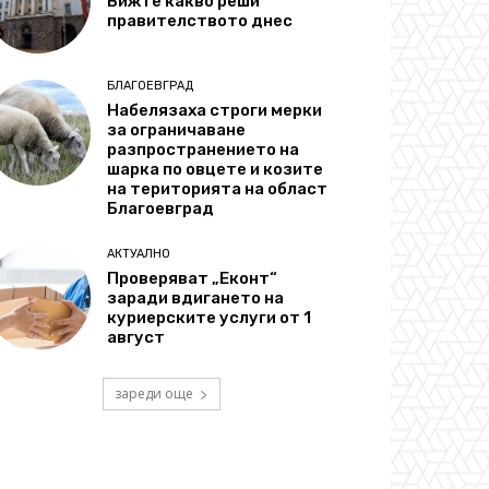
Вижте какво реши
правителството днес
БЛАГОЕВГРАД
Набелязаха строги мерки
за ограничаване
разпространението на
шарка по овцете и козите
на територията на област
Благоевград
АКТУАЛНО
Проверяват „Еконт“
заради вдигането на
куриерските услуги от 1
август
зареди още