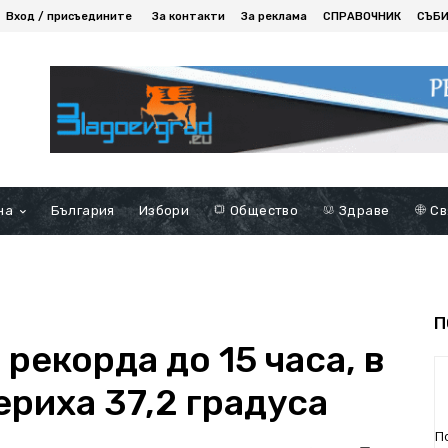
Вход / присъедините
За контакти
За реклама
СПРАВОЧНИК
СЪБ
на
България
Избори
Общество
Здраве
Св
П
рекорда до 15 часа, в
риха 37,2 градуса
П