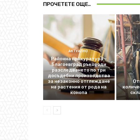
ПРОЧЕТЕТЕ ОЩЕ..
АКТУАЛНО
Районна прокуратура –
Благоевград ръководи
разследването по три
досъдебни производства
за незаконно отглеждане
От
на растения от рода на
количе
конопа
скл