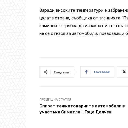
Заради високите температури е забранен
цялата страна, съобщиха от агенцията “П
камионите трябва да изчакват извън пътн
не се отнася за автомобили, превозващи 
Facebook
Сподели
ПРЕДИШНА СТАТИЯ
Спират тежкотоварните автомобили в
участъка Симитли – Гоце Делчев