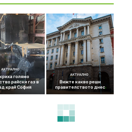
АКТУАЛНО
АКТУАЛНО
криха голямо
ство райски газ в
Вижте какво реши
ад край София
правителството днес