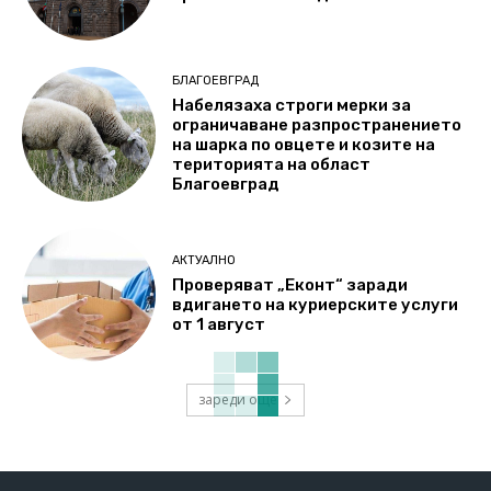
БЛАГОЕВГРАД
Набелязаха строги мерки за
ограничаване разпространението
на шарка по овцете и козите на
територията на област
Благоевград
АКТУАЛНО
Проверяват „Еконт“ заради
вдигането на куриерските услуги
от 1 август
зареди още