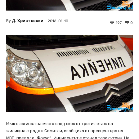
By
Д. Христовски
2016-01-10
197
0
Мъж е загинал на място след скок от третия етаж на
жилищна сграда в Симитли, съобщиха от пресцентъра на
МВР, предаде „Фокус“ . Инцидентът е станал тази сутрин. На