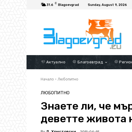
C
31.6
Blagoevgrad
Sunday, August 9, 2026
Актуално
Благоевград
Регио
Начало
Любопитно
ЛЮБОПИТНО
Знаете ли, че мъ
деветте живота 
By
Д. Христовски
2011-04-15