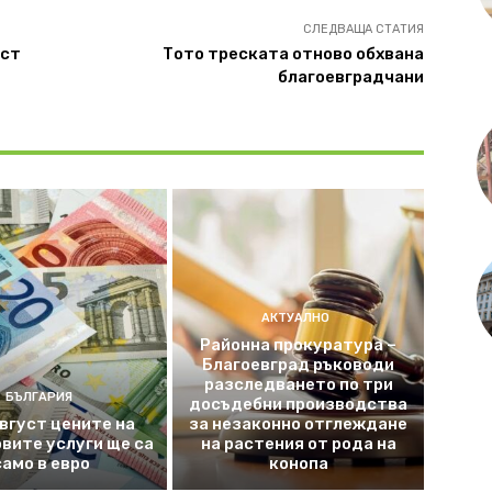
СЛЕДВАЩА СТАТИЯ
аст
Тото треската отново обхвана
благоевградчани
АКТУАЛНО
Районна прокуратура –
Благоевград ръководи
разследването по три
БЪЛГАРИЯ
досъдебни производства
август цените на
за незаконно отглеждане
вите услуги ще са
на растения от рода на
само в евро
конопа