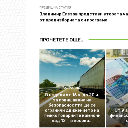
ПРЕДИШНА СТАТИЯ
Владимир Елезов представи втората ч
от предизборната си програма
ПРОЧЕТЕТЕ ОЩЕ..
АКТУАЛНО
В неделя от 16 ч. до 20 ч.
за повишаване на
безопасността ще се
ограничи движението на
От 9 
тежкотоварните камиони
финансо
над 12 т в посока...