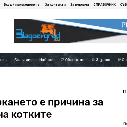
Вход / присъедините
За контакти
За реклама
СПРАВОЧНИК
СЪБ
на
България
Избори
Общество
Здраве
Св
П
ркането е причина за
на котките
П