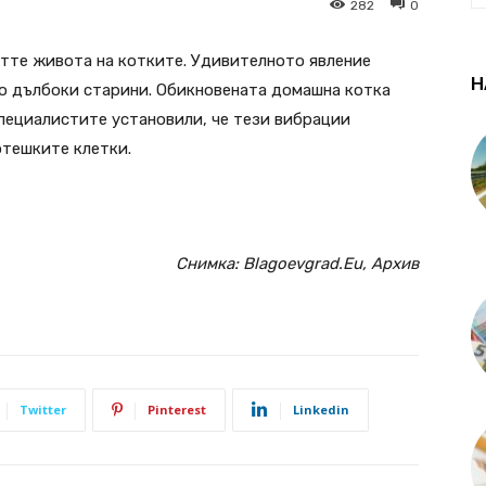
282
0
ветте живота на котките. Удивителното явление
Н
до дълбоки старини. Обикновената домашна котка
Специалистите установили, че тези вибрации
отешките клетки.
Снимка: Blagoevgrad.Eu, Архив
Twitter
Pinterest
Linkedin