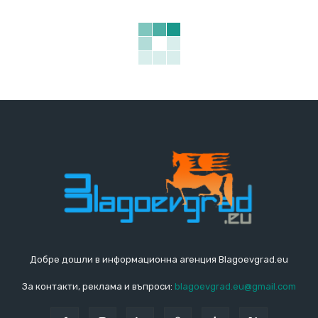
Добре дошли в информационна агенция Blagoevgrad.eu
За контакти, реклама и въпроси:
blagoevgrad.eu@gmail.com