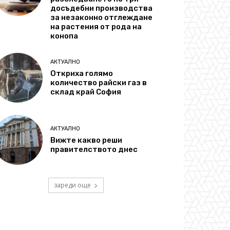
досъдебни производства
за незаконно отглеждане
на растения от рода на
конопа
АКТУАЛНО
Откриха голямо
количество райски газ в
склад край София
АКТУАЛНО
Вижте какво реши
правителството днес
зареди още