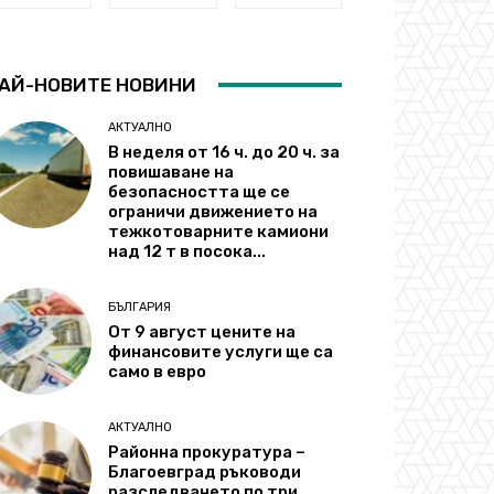
АЙ-НОВИТЕ НОВИНИ
АКТУАЛНО
В неделя от 16 ч. до 20 ч. за
повишаване на
безопасността ще се
ограничи движението на
тежкотоварните камиони
над 12 т в посока...
БЪЛГАРИЯ
От 9 август цените на
финансовите услуги ще са
само в евро
АКТУАЛНО
Районна прокуратура –
Благоевград ръководи
разследването по три