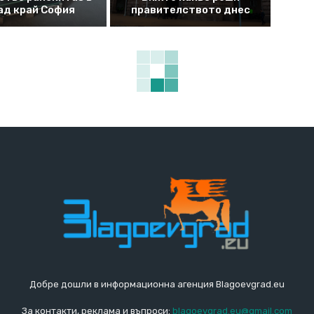
ад край София
правителството днес
Добре дошли в информационна агенция Blagoevgrad.eu
За контакти, реклама и въпроси:
blagoevgrad.eu@gmail.com