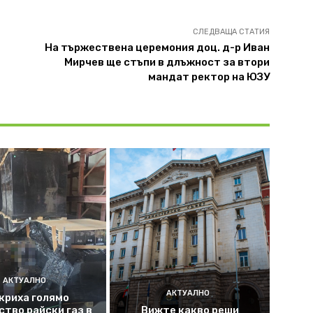
СЛЕДВАЩА СТАТИЯ
На тържествена церемония доц. д-р Иван
Мирчев ще стъпи в длъжност за втори
мандат ректор на ЮЗУ
АКТУАЛНО
АКТУАЛНО
криха голямо
ство райски газ в
Вижте какво реши