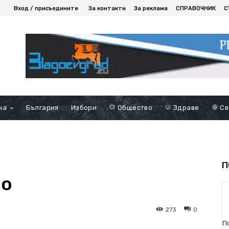
Вход / присъедините
За контакти
За реклама
СПРАВОЧНИК
С
на
България
Избори
Общество
Здраве
Св
П
во
273
0
П