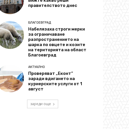
Вижте какво реши
правителството днес
БЛАГОЕВГРАД
Набелязаха строги мерки
за ограничаване
разпространението на
шарка по овцете и козите
на територията на област
Благоевград
АКТУАЛНО
Проверяват „Еконт“
заради вдигането на
куриерските услуги от 1
август
зареди още