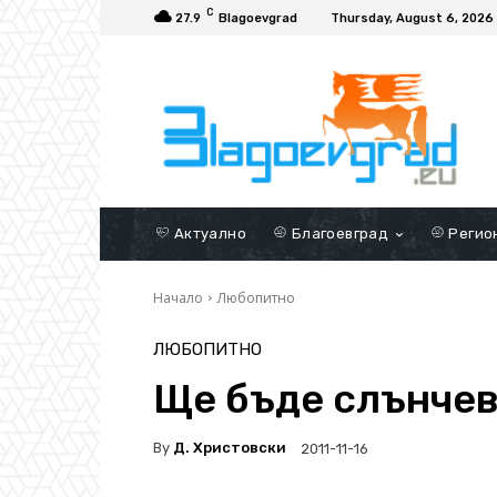
C
27.9
Blagoevgrad
Thursday, August 6, 2026
Актуално
Благоевград
Регио
Начало
Любопитно
ЛЮБОПИТНО
Ще бъде слънче
By
Д. Христовски
2011-11-16