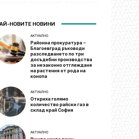
АЙ-НОВИТЕ НОВИНИ
АКТУАЛНО
Районна прокуратура –
Благоевград ръководи
разследването по три
досъдебни производства
за незаконно отглеждане
на растения от рода на
конопа
АКТУАЛНО
Откриха голямо
количество райски газ в
склад край София
АКТУАЛНО