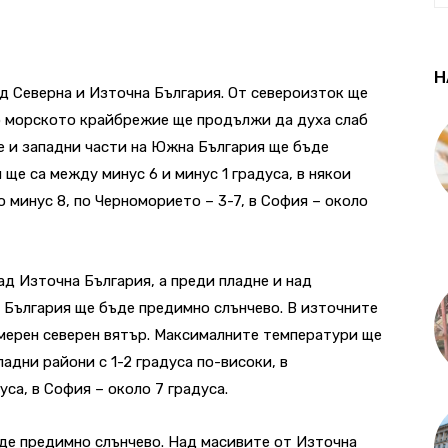
Н
д Северна и Източна България. От североизток ще
По морското крайбрежие ще продължи да духа слаб
е и западни части на Южна България ще бъде
ще са между минус 6 и минус 1 градуса, в някои
 минус 8, по Черноморието – 3-7, в София – около
ад Източна България, а преди пладне и над
 България ще бъде предимно слънчево. В източните
умерен северен вятър. Максималните температури ще
падни райони с 1-2 градуса по-високи, в
са, в София – около 7 градуса.
де предимно слънчево. Над масивите от Източна