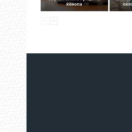
конопа
скл