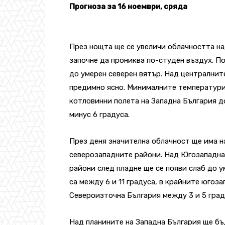
Прогноза за 16 ноември, сряда
През нощта ще се увеличи облачността на
започне да прониква по-студен въздух. 
до умерен северен вятър. Над централнит
предимно ясно. Минималните температури 
котловинни полета на Западна България до
минус 6 градуса.
През деня значителна облачност ще има н
северозападните райони. Над Югозападна
райони след пладне ще се появи слаб до 
са между 6 и 11 градуса, в крайните югоза
Североизточна България между 3 и 5 граду
Над планините на Западна България ще бъ