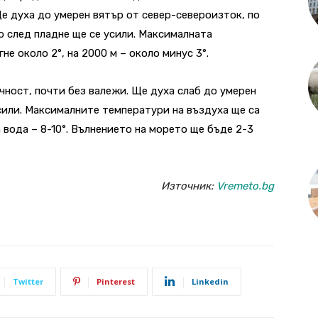
е духа до умерен вятър от север-североизток, по
о след пладне ще се усили. Максималната
е около 2°, на 2000 м – около минус 3°.
ност, почти без валежи. Ще духа слаб до умерен
усили. Максималните температури на въздуха ще са
 вода – 8-10°. Вълнението на морето ще бъде 2-3
Източник:
Vremeto.bg
Twitter
Pinterest
Linkedin