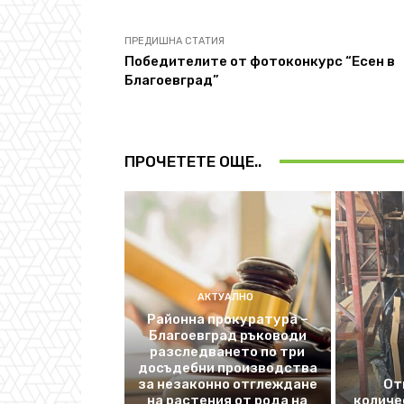
ПРЕДИШНА СТАТИЯ
Победителите от фотоконкурс “Есен в
Благоевград”
ПРОЧЕТЕТЕ ОЩЕ..
АКТУАЛНО
Районна прокуратура –
Благоевград ръководи
разследването по три
досъдебни производства
за незаконно отглеждане
От
на растения от рода на
количе