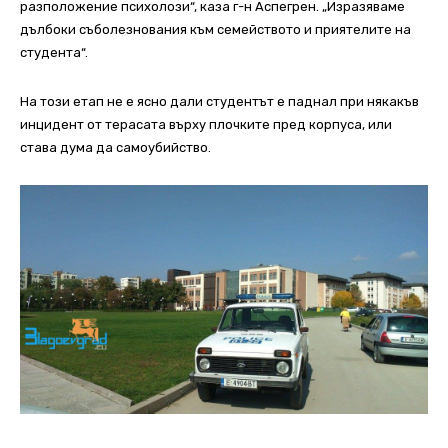
разположение психолози“, каза г-н Аспегрен. „Изразяваме
дълбоки съболезнования към семейството и приятелите на
студента“.
На този етап не е ясно дали студентът е паднал при някакъв
инцидент от терасата върху плочките пред корпуса, или
става дума да самоубийство.