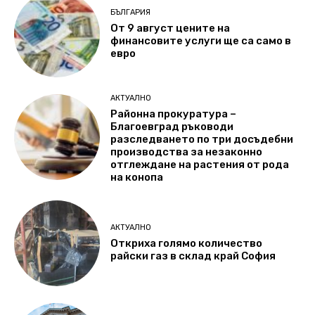
БЪЛГАРИЯ
От 9 август цените на
финансовите услуги ще са само в
евро
АКТУАЛНО
Районна прокуратура –
Благоевград ръководи
разследването по три досъдебни
производства за незаконно
отглеждане на растения от рода
на конопа
АКТУАЛНО
Откриха голямо количество
райски газ в склад край София