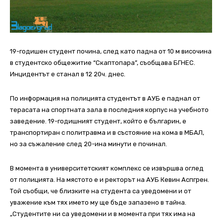
19-годишен студент почина, след като падна от 10 м височина
в студентскo общежитие “Скаптопара”, съобщава БГНЕС.
Инцидентът е станал в 12 20ч. днес.
По информация на полицията студентът в АУБ е паднал от
терасата на спортната зала в последния корпус на учебното
заведение. 19-годишният студент, който е българин, е
транспортиран с политравма и в състояние на кома в МБАЛ,
но за съжаление след 20-ина минути е починал.
В момента в университетският комплекс се извършва оглед
от полицията. На мястото е и ректорът на АУБ Кевин Аспгрен.
Той съобщи, че близките на студента са уведомени и от
уважение към тях името му ще бъде запазено в тайна.
„Студентите ни са уведомени и в момента при тях има на