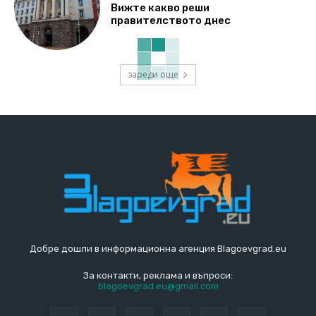
Вижте какво реши
правителството днес
зареди още
Добре дошли в информационна агенция Blagoevgrad.eu
За контакти, реклама и въпроси:
blagoevgrad.eu@gmail.com