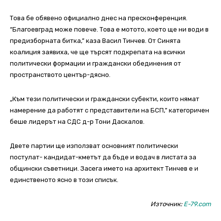
Това бе обявено официално днес на пресконференция.
“Благоевград може повече. Това е мотото, което ще ни води в
предизборната битка,” каза Васил Тинчев. От Синята
коалиция заявиха, че ще търсят подкрепата на всички
политически формации и граждански обединения от
пространството център-дясно.
„Към тези политически и граждански субекти, които нямат
намерение да работят с представители на БСП,” категоричен
беше лидерът на СДС д-р Тони Даскалов.
Двете партии ще използват основният политически
постулат- кандидат-кметът да бъде и водач в листата за
общински съветници. Засега името на архитект Тинчев е и
единственото ясно в този списък.
Източник:
E-79.com