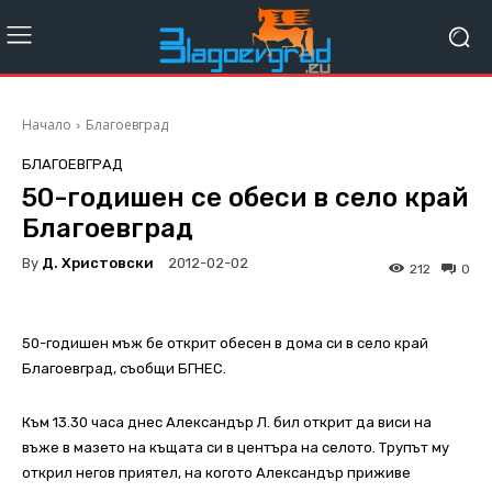
Начало
Благоевград
БЛАГОЕВГРАД
50-годишен се обеси в село край
Благоевград
By
Д. Христовски
2012-02-02
212
0
50-годишен мъж бе открит обесен в дома си в село край
Благоевград, съобщи БГНЕС.
Към 13.30 часа днес Александър Л. бил открит да виси на
въже в мазето на къщата си в центъра на селото. Трупът му
открил негов приятел, на когото Александър приживе