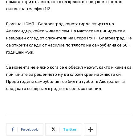
помагал при отглеждането на кравите, след което подал
сигнал на телефон 112.
Екип на ЦСМП – Благоевград констатирал смъртта на
Александър, който живеел сам. На мястото на инцидента е
извършен оглед от служители на Второ РУП – Благоевград. Не
са открити следи от насилие по тялото на самоубилия се 50-
годишен мъж.
За момента не е ясно кога се е обесил мъжът, както и какви са
причините за решението му да сложи край на живота си.
Преди години самоубилият се бил на гурбет в Австралия, а
след като се върнал в родното село, се пропил.
Facebook
Twitter