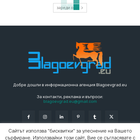
зареди още
Добре дошли в информационна агенция Blagoevgrad.eu
За контакти, реклама и въпроси:
blagoevgrad.eu@gmail.com
Сайтът използва "бисквитки" за улеснение на Вашето
сърфиране. Използвайки този сайт, Вие се съгласявате с