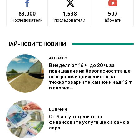
83,000
1,538
507
Последователи
последователи
абонати
НАЙ-НОВИТЕ НОВИНИ
АКТУАЛНО
В неделя от 16 ч. до 20 ч. за
повишаване на безопасността ще
се ограничи движението на
тежкотоварните камиони над 12 т
в посока...
БЪЛГАРИЯ
От 9 август цените на
финансовите услуги ще са само в
евро