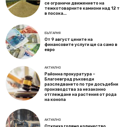
се ограничи движението на
тежкотоварните камиони над 12 т
в посока...
БЪЛГАРИЯ
От 9 август цените на
финансовите услуги ще са само в
евро
АКТУАЛНО
Районна прокуратура –
Благоевград ръководи
разследването по три досъдебни
производства за незаконно
отглеждане на растения от рода
на конопа
АКТУАЛНО
Откриха голямо количество