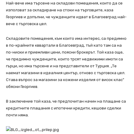
Най-вече има търсене на складови помещения, които да се
използват за складиране на стоки на търговците, каза
Георгиев и допълни, че чужденците идват в Благоевград най-
вече с търговска цел.
Складовите помещения, към които има интерес, са предимно
в по-крайните кввартали в Благоевград, тъй като там са на
по-ниски и приемливи цени, поясни брокерът. Той каза още,
че предимно чужденците, които трсят недвижими имоти са
гърци, но има търсене и на представители от Турция. „Те
наемат магазини в идеалния център, отново с търговска цел.
Става въпрос за магазини за кожени изделия от висок клас”
обясни Георгиев.
В заключение той каза, че предпочитан начин на плащане са
кредитните плащания с ипотечни кредити, кешови сделки
почти няма.