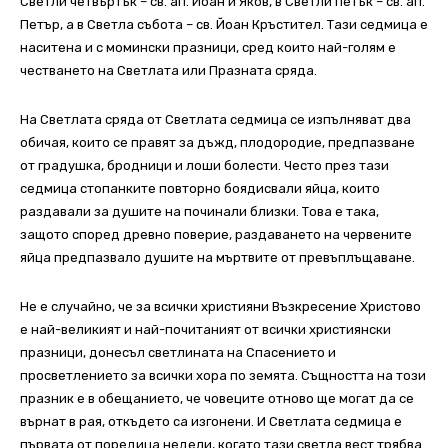
Светли четвъртък – св. ап. Йоан и Яков, в Светли петък – св. ап.
Петър, а в Светла събота – св. Йоан Кръстител. Тази седмица е
наситена и с момински празници, сред които най-голям е
честването на Светлата или Празната сряда.
На Светлата сряда от Светлата седмица се изпълняват два
обичая, които се правят за дъжд, плодородие, предпазване
от градушка, бродници и лоши болести. Често през тази
седмица стопанките повторно боядисвали яйца, които
раздавали за душите на починали близки. Това е така,
защото според древно поверие, раздаването на червените
яйца предпазвало душите на мъртвите от превъплъщаване.
Не е случайно, че за всички християни Възкресение Христово
е най-великият и най-почитаният от всички християнски
празници, донесъл светлината на Спасението и
просветлението за всички хора по земята. Същността на този
празник е в обещанието, че човеците отново ще могат да се
върнат в рая, откъдето са изгонени. И Светлата седмица е
първата от поредица недели, когато тази светла вест трябва