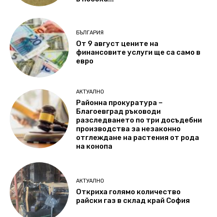
БЪЛГАРИЯ
От 9 август цените на
финансовите услуги ще са само в
евро
АКТУАЛНО
Районна прокуратура –
Благоевград ръководи
разследването по три досъдебни
производства за незаконно
отглеждане на растения от рода
на конопа
АКТУАЛНО
Откриха голямо количество
райски газ в склад край София