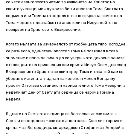
се чете евангелското четмо за явяването на Христос на
своите ученици, между които бил и апостол Тома. Светлата
седмица или Томината неделя е тясно свързана с името на
Тома – един от дванайсетте апостоли на Иисус, който не
повярвал на Христовото Възкресение.
Когато мълвата за изчезналото от гробницата тяло Господне
се разнесла, единствен апостол Тома не повярвал в това
знамение и поискал лично да се увери, като докосне раните
от гвоздеите на прикования към кръста Иисус. Осем дни след
Възкресението Христос се явил пред Тома и така той сам се
убедил в истината, паднал на колене и молел Бог да му
прости. Оттогава останало и нарицателното Тома Неверни, а
неделният ден от Светлата седмица се нарича Томина
неделя.
В дните на Светлата седмица се благославят светиите: в
Светли понеделник – светите апостоли, в Светли вторник и
сряда – св. Богородица, св. архидякон Стефан и св. Андрей, в