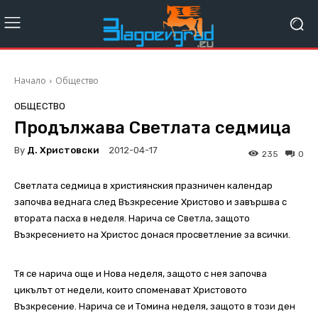
Начало
Общество
ОБЩЕСТВО
Продължава Светлата седмица
By
Д. Христовски
2012-04-17
235
0
Светлата седмица в християнския празничен календар
започва веднага след Възкресение Христово и завършва с
втората пасха в неделя. Нарича се Светла, защото
Възкресението на Христос донася просветление за всички.
Тя се нарича още и Нова неделя, защото с нея започва
цикълът от недели, които споменават Христовото
Възкресение. Нарича се и Томина неделя, защото в този ден