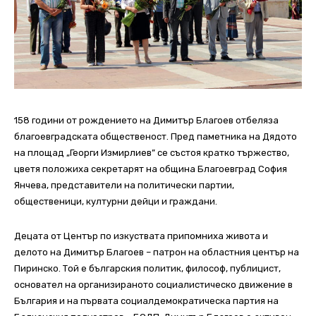
158 години от рождението на Димитър Благоев отбеляза
благоевградската общественост. Пред паметника на Дядото
на площад „Георги Измирлиев” се състоя кратко тържество,
цветя положиха секретарят на община Благоевград София
Янчева, представители на политически партии,
общественици, културни дейци и граждани.
Децата от Център по изкуствата припомниха живота и
делото на Димитър Благоев – патрон на областния център на
Пиринско. Той е българския политик, философ, публицист,
основател на организираното социалистическо движение в
България и на първата социалдемократическа партия на