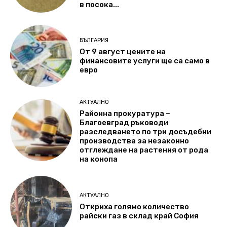
в посока...
БЪЛГАРИЯ
От 9 август цените на
финансовите услуги ще са само в
евро
АКТУАЛНО
Районна прокуратура –
Благоевград ръководи
разследването по три досъдебни
производства за незаконно
отглеждане на растения от рода
на конопа
АКТУАЛНО
Откриха голямо количество
райски газ в склад край София