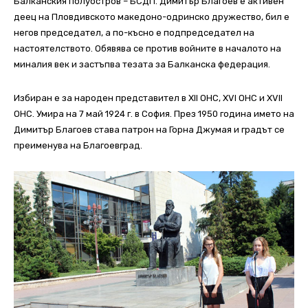
Балканския полуостров – БСДП.
Димитър Благоев е активен
деец на Пловдивското македоно-одринско дружество, бил е
негов председател, а по-късно е подпредседател на
настоятелството. Обявява се против войните в началото на
миналия век и застъпва тезата за Балканска федерация.
Избиран е за народен представител в ХII ОНС, ХVI ОНС и ХVII
ОНС. Умира на 7 май 1924 г. в София. През 1950 година името на
Димитър Благоев става патрон на Горна Джумая и градът се
преименува на Благоевград.