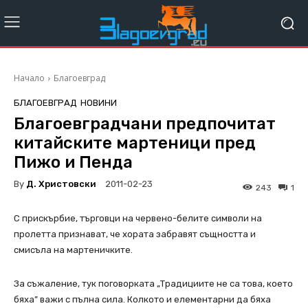
Начало
Благоевград
БЛАГОЕВГРАД
НОВИНИ
Благоевградчани предпочитат
китайските мартеници пред
Пижо и Пенда
By
Д. Христовски
2011-02-23
243
1
С прискърбие, търговци на червено-белите символи на
пролетта признават, че хората забравят същността и
смисъла на мартеничките.
За съжаление, тук поговорката „Традициите не са това, което
бяха” важи с пълна сила. Колкото и елементарни да бяха