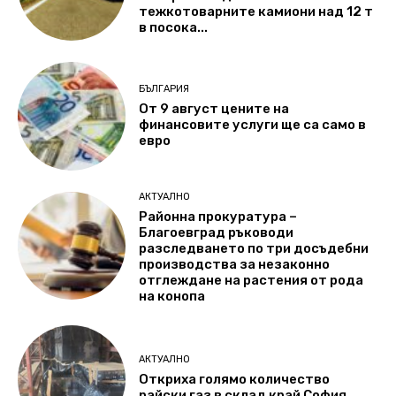
тежкотоварните камиони над 12 т
в посока...
БЪЛГАРИЯ
От 9 август цените на
финансовите услуги ще са само в
евро
АКТУАЛНО
Районна прокуратура –
Благоевград ръководи
разследването по три досъдебни
производства за незаконно
отглеждане на растения от рода
на конопа
АКТУАЛНО
Откриха голямо количество
райски газ в склад край София