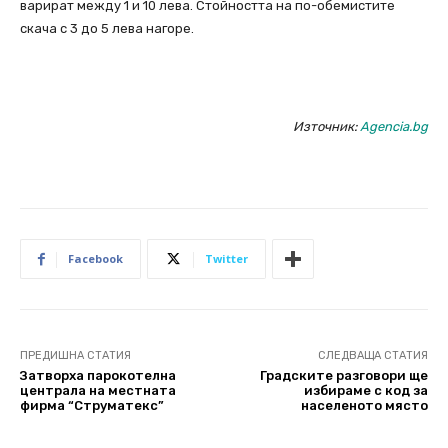
варират между 1 и 10 лева. Стойността на по-обемистите
скача с 3 до 5 лева нагоре.
Източник:
Agencia.bg
Facebook
Twitter
ПРЕДИШНА СТАТИЯ
СЛЕДВАЩА СТАТИЯ
Затворха парокотелна
Градските разговори ще
централа на местната
избираме с код за
фирма “Струматекс”
населеното място