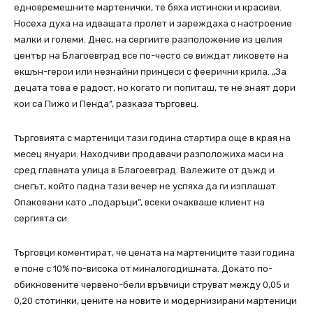
едновремешните мартенички, те бяха истински и красиви.
Носеха духа на идващата пролет и зареждаха с настроение
малки и големи. Днес, на сергиите разположение из целия
център на Благоевград все по-често се виждат ликовете на
екшън-герои или незнайни принцеси с феерични крила. „За
децата това е радост, но когато ги попиташ, те не знаят дори
кои са Пижо и Пенда”, разказа търговец.
Търговията с мартеници тази година стартира още в края на
месец януари. Находчиви продавачи разположиха маси на
сред главната улица в Благоевград. Валежите от дъжд и
снегът, който падна тази вечер не успяха да ги изплашат.
Опаковани като „подаръци”, всеки очакваше клиент на
сергията си.
Търговци коментират, че цената на мартениците тази година
е поне с 10% по-висока от миналогодишната. Докато по-
обикновените червено-бели връвчици струват между 0,05 и
0,20 стотинки, цените на новите и модернизирани мартеници