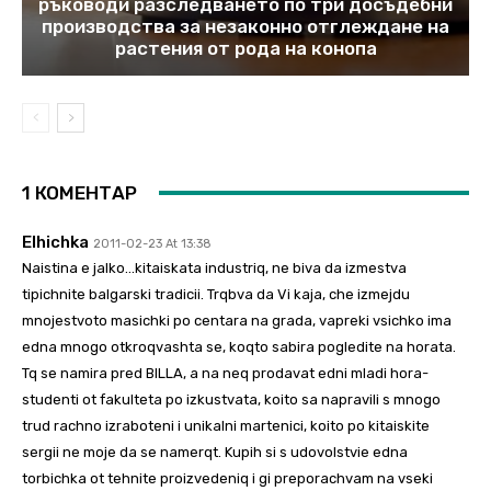
ръководи разследването по три досъдебни
производства за незаконно отглеждане на
растения от рода на конопа
1 КОМЕНТАР
Elhichka
2011-02-23 At 13:38
Naistina e jalko…kitaiskata industriq, ne biva da izmestva
tipichnite balgarski tradicii. Trqbva da Vi kaja, che izmejdu
mnojestvoto masichki po centara na grada, vapreki vsichko ima
edna mnogo otkroqvashta se, koqto sabira pogledite na horata.
Tq se namira pred BILLA, a na neq prodavat edni mladi hora-
studenti ot fakulteta po izkustvata, koito sa napravili s mnogo
trud rachno izraboteni i unikalni martenici, koito po kitaiskite
sergii ne moje da se namerqt. Kupih si s udovolstvie edna
torbichka ot tehnite proizvedeniq i gi preporachvam na vseki