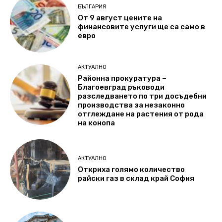
БЪЛГАРИЯ
От 9 август цените на
финансовите услуги ще са само в
евро
АКТУАЛНО
Районна прокуратура –
Благоевград ръководи
разследването по три досъдебни
производства за незаконно
отглеждане на растения от рода
на конопа
АКТУАЛНО
Откриха голямо количество
райски газ в склад край София