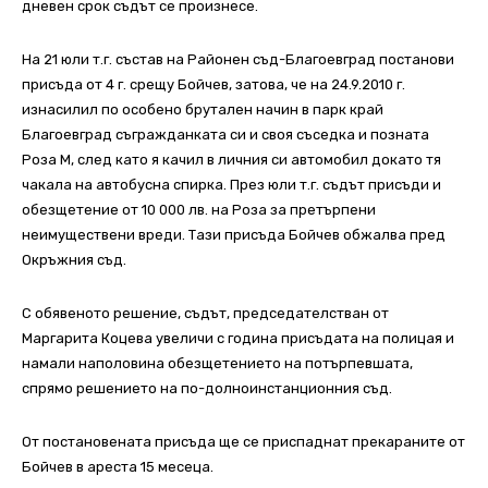
дневен срок съдът се произнесе.
На 21 юли т.г. състав на Районен съд-Благоевград постанови
присъда от 4 г. срещу Бойчев, затова, че на 24.9.2010 г.
изнасилил по особено брутален начин в парк край
Благоевград съгражданката си и своя съседка и позната
Роза М, след като я качил в личния си автомобил докато тя
чакала на автобусна спирка. През юли т.г. съдът присъди и
обезщетение от 10 000 лв. на Роза за претърпени
неимуществени вреди. Тази присъда Бойчев обжалва пред
Окръжния съд.
С обявеното решение, съдът, председателстван от
Маргарита Коцева увеличи с година присъдата на полицая и
намали наполовина обезщетението на потърпевшата,
спрямо решението на по-долноинстанционния съд.
От постановената присъда ще се приспаднат прекараните от
Бойчев в ареста 15 месеца.