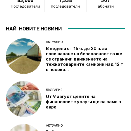
83,000
1,538
507
Последователи
последователи
абонати
НАЙ-НОВИТЕ НОВИНИ
АКТУАЛНО
В неделя от 16 ч. до 20 ч. за
повишаване на безопасността ще
се ограничи движението на
тежкотоварните камиони над 12 т
в посока...
БЪЛГАРИЯ
От 9 август цените на
финансовите услуги ще са само в
евро
АКТУАЛНО