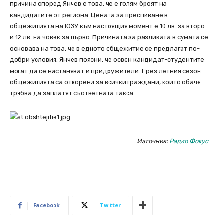
причина според Янчев е това, че е голям броят на
кандидатите от региона. Цената за преспиване в
общежитията на ЮЗУ към настоящия момент е 10 лв. за второ
и 12 лв. на човек за първо. Причината за разликата в сумата се
основава на това, че в едното общежитие се предлагат по-
добри условия. Янчев поясни, че освен кандидат-студентите
могат да се настаняват и придружители. През летния сезон
общежитията са отворени за всички граждани, които обаче
трябва да заплатят съответната такса.
Източник:
Радио Фокус
Facebook
Twitter