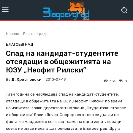
Начало
Благоевград
БЛАГОЕВГРАД
Спад на кандидат-студентите
отсядащи в общежитията на
ЮЗУ „Неофит Рилски”
By
Д. Христовски
2010-07-19
335
0
Тази година се наблюдава спад на кандидат-студентите,
отсядащи в общежитията на ЮЗУ „Неофит Рилски” по време
на изпитите, заяви директорът на звено „Студентски столове
и общежития” Васил Янчев. Според него това се дължи на
факта, че младежите се явяват само на едни изпит, поради
което не им се налага да пренощуват в Благоевград. Друга