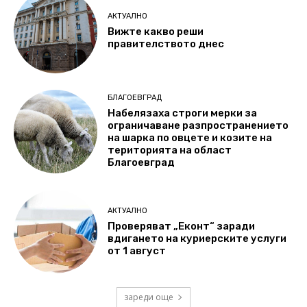
АКТУАЛНО
Вижте какво реши
правителството днес
БЛАГОЕВГРАД
Набелязаха строги мерки за
ограничаване разпространението
на шарка по овцете и козите на
територията на област
Благоевград
АКТУАЛНО
Проверяват „Еконт“ заради
вдигането на куриерските услуги
от 1 август
зареди още