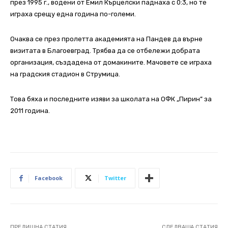
през 1995 г., водени от Емил Кърцелски паднаха с 0:3, но те
играха срещу една година по-големи.
Очаква се през пролетта академията на Пандев да върне
визитата в Благоевград. Трябва да се отбележи добрата
организация, създадена от домакините. Мачовете се играха
на градския стадион в Струмица.
Това бяха и последните изяви за школата на ОФК „Пирин” за
2011 година.
Facebook
Twitter
ПРЕДИШНА СТАТИЯ
СЛЕДВАЩА СТАТИЯ