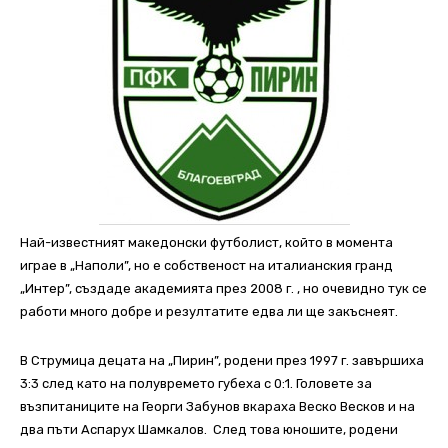
Най-известният македонски футболист, който в момента
играе в „Наполи”, но е собственост на италианския гранд
„Интер”, създаде академията през 2008 г. , но очевидно тук се
работи много добре и резултатите едва ли ще закъснеят.
В Струмица децата на „Пирин”, родени през 1997 г. завършиха
3:3 след като на полувремето губеха с 0:1. Головете за
възпитаниците на Георги Забунов вкараха Веско Весков и на
два пъти Аспарух Шамкалов.
След това юношите, родени