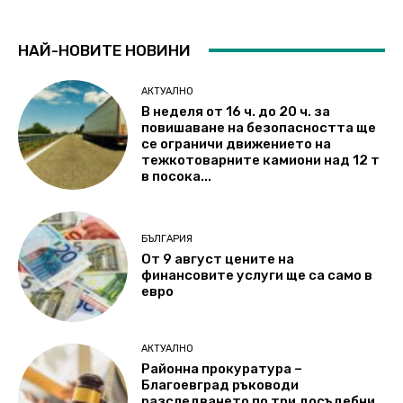
НАЙ-НОВИТЕ НОВИНИ
АКТУАЛНО
В неделя от 16 ч. до 20 ч. за
повишаване на безопасността ще
се ограничи движението на
тежкотоварните камиони над 12 т
в посока...
БЪЛГАРИЯ
От 9 август цените на
финансовите услуги ще са само в
евро
АКТУАЛНО
Районна прокуратура –
Благоевград ръководи
разследването по три досъдебни