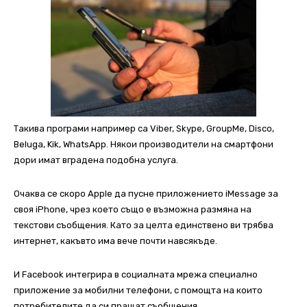
Такива програми например са Viber, Skype, GroupMe, Disco,
Beluga, Kik, WhatsApp. Някои производители на смартфони
дори имат вградена подобна услуга.
Очаква се скоро Apple да пусне приложението iMessage за
своя iPhone, чрез което също е възможна размяна на
текстови съобщения. Като за целта единствено ви трябва
интернет, какъвто има вече почти навсякъде.
И Facebook интегрира в социалната мрежа специално
приложение за мобилни телефони, с помощта на които
потребителите да си пращат съобщения.