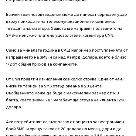
Всички тези нововъведения може да нанесат сериозен удар
върху приходите на телекомуникационните компании,
твърдят анализатори. Защото ще направят ползването на
SMS-и ненужно платено удоволствие, коментира CNN.
Само за миналата година в САЩ например постъпленията от
изпращането на SMS-и са над 9 млрд. долара, което е близо
1/2 от общия приход за компаниите.
От CNN правят и изчисления кое колко струва. Една от най-
ниските тарифи за SMS отвъд океана е 20 цента.
Съобщението може да бъде с максимален размер от 160
байта, което значи, че 1 мегабайт ще струва на клиента 1250
долара.
Ако потребителят се възползва от опцията за неограничен
брой SMS-и срещу такса от 20 долара на месец, дори и да
пише съобщения всяка минута, цената ще е 2,80 долара на