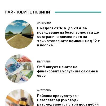
НАЙ-НОВИТЕ НОВИНИ
АКТУАЛНО
В неделя от 16 ч. до 20 ч. за
повишаване на безопасността ще
се ограничи движението на
тежкотоварните камиони над 12 т
в посока...
БЪЛГАРИЯ
От 9 август цените на
финансовите услуги ще са само в
евро
АКТУАЛНО
Районна прокуратура –
Благоевград ръководи
разследването по три досъдебни