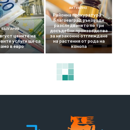
АКТУАЛНО
Районна прокуратура –
Благоевград ръководи
разследването по три
БЪЛГАРИЯ
досъдебни производства
август цените на
за незаконно отглеждане
вите услуги ще са
на растения от рода на
само в евро
конопа