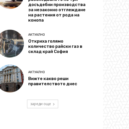
досъдебни производства
за незаконно отглеждане
на растения от рода на
конопа
АКТУАЛНО
Откриха голямо
количество райски газ в
склад край София
АКТУАЛНО
Вижте какво реши
правителството днес
зареди още