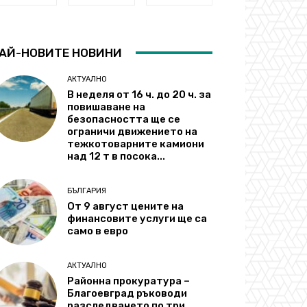
АЙ-НОВИТЕ НОВИНИ
АКТУАЛНО
В неделя от 16 ч. до 20 ч. за
повишаване на
безопасността ще се
ограничи движението на
тежкотоварните камиони
над 12 т в посока...
БЪЛГАРИЯ
От 9 август цените на
финансовите услуги ще са
само в евро
АКТУАЛНО
Районна прокуратура –
Благоевград ръководи
разследването по три