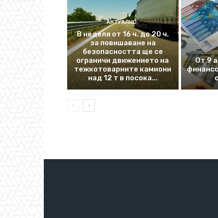
АКТУАЛНО
В неделя от 16 ч. до 20 ч.
за повишаване на
безопасността ще се
ограничи движението на
От 9 
тежкотоварните камиони
финансо
над 12 т в посока...