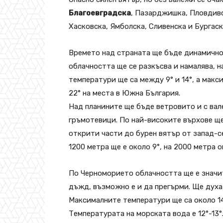
Благоевградска
, Пазарджишка, Пловдивс
Хасковска, Ямболска, Сливенска и Бургаск
Времето над страната ще бъде динамично.
облачността ще се разкъсва и намалява, 
температури ще са между 9° и 14°, а макс
22° на места в Южна България.
Над планините ще бъде ветровито и с вал
гръмотевици. По най-високите върхове ще 
открити части до бурен вятър от запад-с
1200 метра ще е около 9°, на 2000 метра о
По Черноморието облачността ще е значит
дъжд, възможно е и да прегърми. Ще духа
Максималните температури ще са около 14°
Температурата на морската вода е 12°-13°