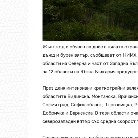
Жълт код е обявен за днес в цялата стра
дъжд и бурен вятър, съобщават от НИМХ.Ко
области на Северна и част от Западна Бъл
за 12 области на Южна България предупре
През деня интензивни краткотрайни вале
областите Видинска, Монтанска, Врачанск
София град, София област, Търговищка, Р
Добричка и Варненска. В тези области оча
северозападен вятър със средна скорост 1
Опасно силен вятър, но без валежи се оч