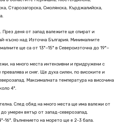
ка, Старозагорска, Смолянска, Кърджалийска,
а.
 През деня от запад валежите ще спират и
най-късно над Източна България. Минималните
ималните ще са от 13°–15° в Североизточна до 19°–
ежи, на много места интензивни и придружени с
превалява и сняг. Ще духа силен, по високите и
еверозапад. Максималната температура на височина
коло 4°.
елна. След обяд на много места ще има валежи от
 до умерен вятър от запад-северозапад.
-16°. Вълнението на морето ще е 2-3 бала.
.