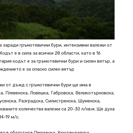
на заради гръмотевични бури, интензивни валежи от
дът е в сила за всички 28 области, като в 16
гария кодът е за гръмотевични бури и силен вятър, а
ждението е за опасно силен вятър
жи от дъжд с гръмотевични бури ще има в
а, Плевенска, Ловешка, Габровска, Великотърновска,
усенска, Разградска, Силистренска, Шуменска,
кваните количества валежи са 20-30 л/кв.м. Ще духа
4-19 м/с.
аква в областите Пернишка, Кюстендилска,