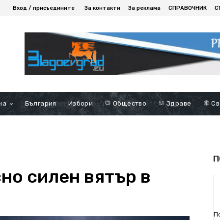
Вход / присъедините
За контакти
За реклама
СПРАВОЧНИК
С
на
България
Избори
Общество
Здраве
Св
П
но силен вятър в
П