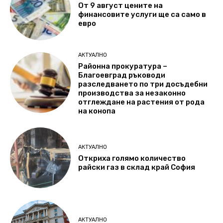
От 9 август цените на
финансовите услуги ще са само в
евро
АКТУАЛНО
Районна прокуратура –
Благоевград ръководи
разследването по три досъдебни
производства за незаконно
отглеждане на растения от рода
на конопа
АКТУАЛНО
Откриха голямо количество
райски газ в склад край София
АКТУАЛНО