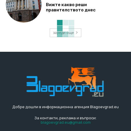
Вижте какво реши
правителството днес
зареди още
Добре дошли в информационна агенция Blagoevgrad.eu
За контакти, реклама и въпроси:
blagoevgrad.eu@gmail.com