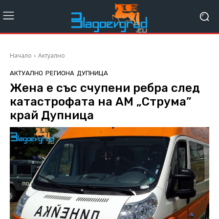
Начало
Актуално
АКТУАЛНО
РЕГИОНА
ДУПНИЦА
Жена е със счупени ребра след
катастрофата на AM „Струма”
край Дупница