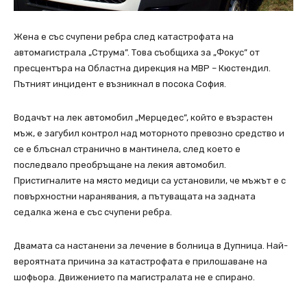
Жена е със счупени ребра след катастрофата на
автомагистрала „Струма”. Това съобщиха за „Фокус” от
пресцентъра на Областна дирекция на МВР – Кюстендил.
Пътният инцидент е възникнал в посока София.
Водачът на лек автомобил „Мерцедес”, който е възрастен
мъж, е загубил контрол над моторното превозно средство и
се е блъснал странично в мантинела, след което е
последвало преобръщане на лекия автомобил.
Пристигналите на място медици са установили, че мъжът е с
повърхностни наранявания, а пътуващата на задната
седалка жена е със счупени ребра.
Двамата са настанени за лечение в болница в Дупница. Най-
вероятната причина за катастрофата е прилошаване на
шофьора. Движението па магистралата не е спирано.