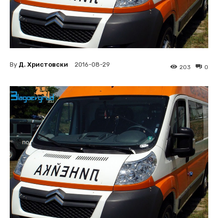
By
Д. Христовски
2016-08-29
203
0