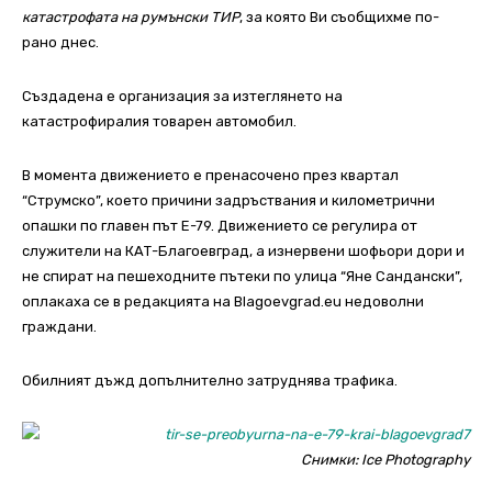
катастрофата на румънски ТИР
, за която Ви съобщихме по-
рано днес.
Създадена е организация за изтеглянето на
катастрофиралия товарен автомобил.
В момента движението е пренасочено през квартал
“Струмско”, което причини задръствания и километрични
опашки по главен път Е-79. Движението се регулира от
служители на КАТ-Благоевград, а изнервени шофьори дори и
не спират на пешеходните пътеки по улица “Яне Сандански”,
оплакаха се в редакцията на Blagoevgrad.eu недоволни
граждани.
Oбилният дъжд допълнително затруднява трафика.
Снимки: Ice Photography