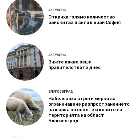
АКТУАЛНО
Откриха голямо количество
райски газ в склад край София
АКТУАЛНО
Вижте какво реши
правителството днес
БЛАГОЕВГРАД
Набелязаха строги мерки за
ограничаване разпространението
на шарка по овцете и козите на
територията на област
Благоевград