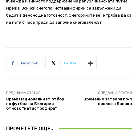
въвежда и зимното поддържане на републиканската пътна
мрежа. Всички снегопочистващи фирми са задължени да
бъдат в денонощна готовност. Снегорините вече трябва да са
на пътя 6 часа преди да започне снеговалежът.
Facebook
Twitter
ПРЕДИШНА СТАТИЯ
СЛЕДВАЩА СТАТИЯ
Срам! Националният отбор
Временно затварят жп
по футбол на България
прелез в Банско
отново “катастрофира”
ПРОЧЕТЕТЕ ОЩЕ..