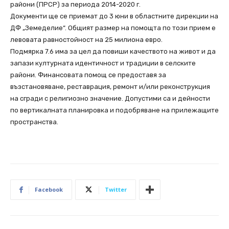
райони (ПРСР) за периода 2014-2020 г.
Документи ще се приемат до 3 юни в областните дирекции на
ДФ „Земеделие“. Общият размер на помощта по този прием е
левовата равностойност на 25 милиона евро.
Подмярка 7.6 има за цел да повиши качеството на живот и да
запази културната идентичност и традиции в селските
райони. Финансовата помощ се предоставя за
възстановяване, реставрация, ремонт и/или реконструкция
на сгради с религиозно значение. Допустими са и дейности
по вертикалната планировка и подобряване на прилежащите
пространства.
Facebook
Twitter