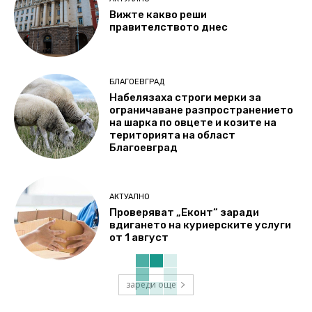
Вижте какво реши
правителството днес
БЛАГОЕВГРАД
Набелязаха строги мерки за
ограничаване разпространението
на шарка по овцете и козите на
територията на област
Благоевград
АКТУАЛНО
Проверяват „Еконт“ заради
вдигането на куриерските услуги
от 1 август
зареди още