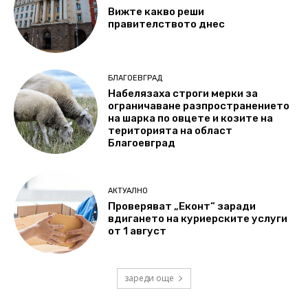
Вижте какво реши
правителството днес
БЛАГОЕВГРАД
Набелязаха строги мерки за
ограничаване разпространението
на шарка по овцете и козите на
територията на област
Благоевград
АКТУАЛНО
Проверяват „Еконт“ заради
вдигането на куриерските услуги
от 1 август
зареди още