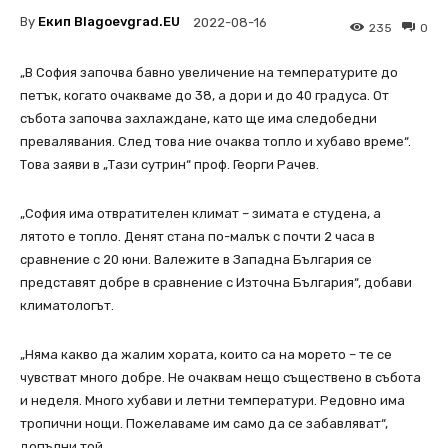
By
Екип Blagoevgrad.EU
2022-08-16
235
0
„В София започва бавно увеличение на температурите до
петък, когато очакваме до 38, а дори и до 40 градуса. От
събота започва захлаждане, като ще има следобедни
превалявания. След това ние очаква топло и хубаво време“.
Това заяви в „Тази сутрин“ проф. Георги Рачев.
„София има отвратителен климат – зимата е студена, а
лятото е топло. Денят стана по-малък с почти 2 часа в
сравнение с 20 юни. Валежите в Западна България се
представят добре в сравнение с Източна България“, добави
климатологът.
„Няма какво да жалим хората, които са на морето – те се
чувстват много добре. Не очаквам нещо съществено в събота
и неделя. Много хубави и летни температури. Редовно има
тропични нощи. Пожелаваме им само да се забавляват“,
допълни той.