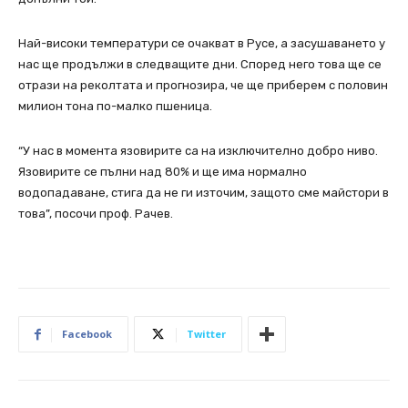
Най-високи температури се очакват в Русе, а засушаването у
нас ще продължи в следващите дни. Според него това ще се
отрази на реколтата и прогнозира, че ще приберем с половин
милион тона по-малко пшеница.
“У нас в момента язовирите са на изключително добро ниво.
Язовирите се пълни над 80% и ще има нормално
водопадаване, стига да не ги източим, защото сме майстори в
това”, посочи проф. Рачев.
Facebook
Twitter