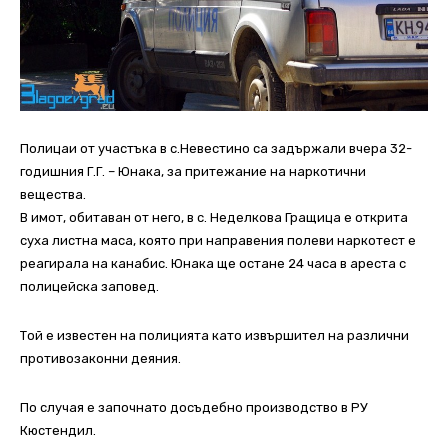
Полицаи от участъка в с.Невестино са задържали вчера 32-
годишния Г.Г. – Юнака, за притежание на наркотични
вещества.
В имот, обитаван от него, в с. Неделкова Гращица е открита
суха листна маса, която при направения полеви наркотест е
реагирала на канабис. Юнака ще остане 24 часа в ареста с
полицейска заповед.
Той е известен на полицията като извършител на различни
противозаконни деяния.
По случая е започнато досъдебно производство в РУ
Кюстендил.