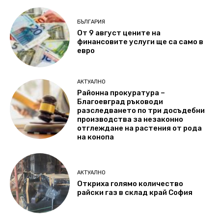
БЪЛГАРИЯ
От 9 август цените на
финансовите услуги ще са само в
евро
АКТУАЛНО
Районна прокуратура –
Благоевград ръководи
разследването по три досъдебни
производства за незаконно
отглеждане на растения от рода
на конопа
АКТУАЛНО
Откриха голямо количество
райски газ в склад край София