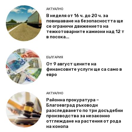
АКТУАЛНО
В неделя от 16 ч. до 20 ч. за
повишаване на безопасността ще
се ограничи движението на
тежкотоварните камиони над 12 т
в посока...
БЪЛГАРИЯ
От 9 август цените на
финансовите услуги ще са само в
евро
АКТУАЛНО
Районна прокуратура –
Благоевград ръководи
разследването по три досъдебни
производства за незаконно
отглеждане на растения от рода
на конопа