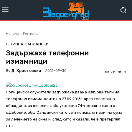
Начало
Региона
РЕГИОНА
САНДАНСКИ
Задържаха телефонни
измамници
By
Д. Христовски
2013-09-30
211
0
Полицейски служители задържаха двама извършители на
телефонна измама, които на 27.09.2013г. чрез телефонно
обаждане, са въвели в заблуждение 74-годишна жена от
с.Дебрене, общ.Сандански като са й поискали парична сума
за лечението на сина й, след като й казали, че е претърпял
ПТП.