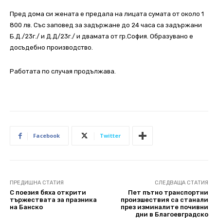
Пред дома си жената е предала на лицата сумата от около 1
800 лв. Със заповед за задържане до 24 часа са задържани
Б.Д./23г./ и Д.Д/23г./ и двамата от гр.София. Образувано е
досъдебно производство.
Работата по случая продължава.
Facebook
Twitter
ПРЕДИШНА СТАТИЯ
СЛЕДВАЩА СТАТИЯ
С поезия бяха открити
Пет пътно транспортни
тържествата за празника
произшествия са станали
на Банско
през изминалите почивни
дни в Благоевградско