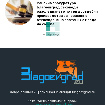
Районна прокуратура –
Благоевград ръководи
разследването по три досъдебни
производства за незаконно
отглеждане на растения от рода
на конопа
зареди още
Добре дошли в информационна агенция Blagoevgrad.eu
За контакти, реклама и въпроси:
blagoevgrad.eu@gmail.com