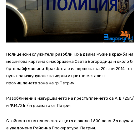
Полицейски служители разобличиха двама мъже в кражба на
месингова картина с изобразена Света Богородица и около 8
бр. шлайф машини. Кражбата е извършена на 20 юни 2014г. от
пункт за изкупуване на черни и цветни метали в
промишлената зона на гр.Петрич.
Разобличени в извършването на престъплението са А.Д./25г./
и Ф.М./21г./ и двамата от Петрич.
Стойността на нанесената щета е около 1 600 лева. За случая
е уведомена Районна Прокуратура-Петрич.