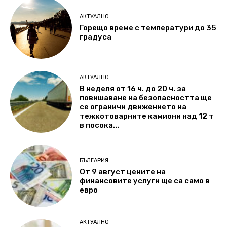
АКТУАЛНО
Горещо време с температури до 35
градуса
АКТУАЛНО
В неделя от 16 ч. до 20 ч. за
повишаване на безопасността ще
се ограничи движението на
тежкотоварните камиони над 12 т
в посока...
БЪЛГАРИЯ
От 9 август цените на
финансовите услуги ще са само в
евро
АКТУАЛНО