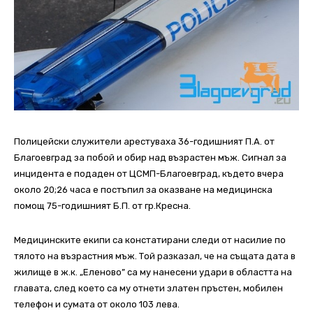
Полицейски служители арестуваха 36-годишният П.А. от
Благоевград за побой и обир над възрастен мъж. Сигнал за
инцидента е подаден от ЦСМП-Благоевград, където вчера
около 20;26 часа е постъпил за оказване на медицинска
помощ 75-годишният Б.П. от гр.Кресна.
Медицинските екипи са констатирани следи от насилие по
тялото на възрастния мъж. Той разказал, че на същата дата в
жилище в ж.к. „Еленово” са му нанесени удари в областта на
главата, след което са му отнети златен пръстен, мобилен
телефон и сумата от около 103 лева.