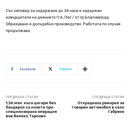
Със заповед за задържане до 24 часа е задържан
извършителя на деянието П.А./36г./ от гр.Благоевград.
Образувано е досъдебно производство. Работата по случая
продължава.
Facebook
Twitter
ПРЕДИШНА СТАТИЯ
СЛЕДВАЩА СТАТИЯ
1,36 млн. къса цигари без
Откраднаха ремарке за
бандерол са иззети при
товарен автомобил в село
специлизирана операция
Габрене
във Велико Търново