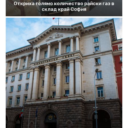
Откриха голямо количество райски газ в
склад край София