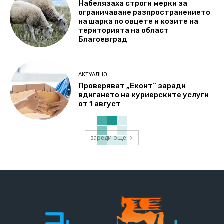
Набелязаха строги мерки за
ограничаване разпространението
на шарка по овцете и козите на
територията на област
Благоевград
АКТУАЛНО
Проверяват „Еконт“ заради
вдигането на куриерските услуги
от 1 август
зареди още