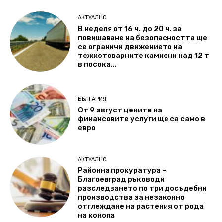
АКТУАЛНО
В неделя от 16 ч. до 20 ч. за
повишаване на безопасността ще
се ограничи движението на
тежкотоварните камиони над 12 т
в посока...
БЪЛГАРИЯ
От 9 август цените на
финансовите услуги ще са само в
евро
АКТУАЛНО
Районна прокуратура –
Благоевград ръководи
разследването по три досъдебни
производства за незаконно
отглеждане на растения от рода
на конопа