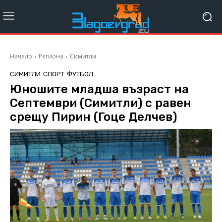
Начало
Региона
Симитли
СИМИТЛИ
СПОРТ
ФУТБОЛ
Юношите младша възраст на
Септември (Симитли) с равен
срещу Пирин (Гоце Делчев)