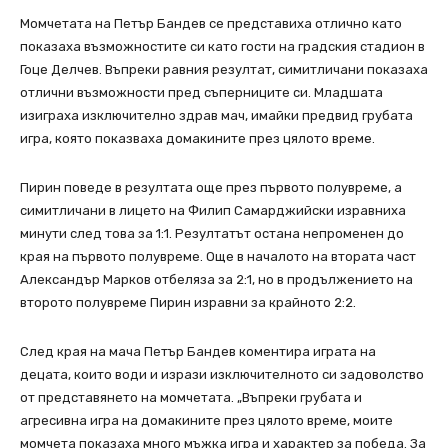
Момчетата на Петър Бандев се представиха отлично като
показаха възможностите си като гости на градския стадион в
Гоце Делчев. Въпреки равния резултат, симитличани показаха
отлични възможности пред съперниците си. Младшата
изиграха изключително здрав мач, имайки предвид грубата
игра, която показваха домакините през цялото време.
Пирин поведе в резултата още през първото полувреме, а
симитличани в лицето на Филип Самарджийски изравниха
минути след това за 1:1. Резултатът остана непроменен до
края на първото полувреме. Още в началото на втората част
Александър Марков отбеляза за 2:1, но в продължението на
второто полувреме Пирин изравни за крайното 2:2.
След края на мача Петър Бандев коментира играта на
децата, които води и изрази изключителното си задоволство
от представянето на момчетата. „Въпреки грубата и
агресивна игра на домакините през цялото време, моите
момчета показаха много мъжка игра и характер за победа. За