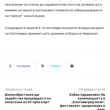
съжаление се стигна до изравнителен гол и не успяхме да я
вземем, но децата заслужават похвала за себераздаването
на терена”- каза Бандев.
Следващата неделя 9-ти октомври юношите младша възраст
на Септември приемат като домакин отбора на Неврокоп.
Facebook
Twitter
ПРЕДИШНА СТАТИЯ
СЛЕДВАЩА СТАТИЯ
Великобритания ще
Бобан Здравкович бе
задейства процедурата по
кулминацията в
напускане на ЕС през март
„Благоевград мези“,
фестивалът продължава и
днес