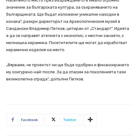
Населеното място през Възраждането е имало огромно
значение за българската култура, за съхраняването на
българщината. Ще бъдат изложени уникални находки в
конака”, разкри директорът на Археологическия музей в
Сандански Владимир Петков, цитиран от „Стандарт”. Идеята
е да се направят ателиета с иконопис, с местни занаяти, с
мелнишка керамика. Посетителите ще могат да изработват
керамични изделия на място.
„Вярваме, че проектът ни ще бъде одобрен и финансирането
му осигурено най-после. За да спасим за поколенията тази
великолепна сграда”, допълни Петков.
Facebook
Twitter