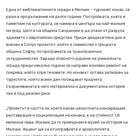
Една от емблематичните сгради в Мелник – турският конак, се
руши в продължение на дълги години. Постройката, която е
паметник на културата, се намира в центъра на най-малкия
ни град. Целта на община Сандански е да спаси от разруха
зданието с европейски средства. Преди двадесетина дни е
внесен в Солун проектът, който е съвместен с гръцката
община Софлу, по програмата за трансгранично
сътрудничество. Заради опасното рушене на уникалната
сграда преди няколко години се направи основен ремонт на
покрива, който спря течовете. Но конакът остава затворен за
туристите, които всеки ден посещават градчето.
Съхраняваната в него материална и документална история
пък е под реален риск.
„Проектът в частта си, която касае цялостната консервация,
реставрация и социализация на конака, е на стойност 1,8
милиона лева. Искаме да го превърнем в музей за история на
Мелник. Акцент ще са етнографията и археологията.