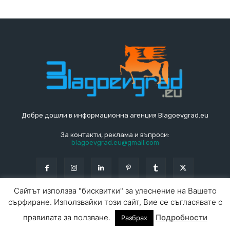
Добре дошли в информационна агенция Blagoevgrad.eu
За контакти, реклама и въпроси:
blagoevgrad.eu@gmail.com
Сайтът използва "бисквитки" за улеснение на Вашето
сърфиране. Използвайки този сайт, Вие се съгласявате с
© Blagoevgrad.EU 2010 - 2026
Общи условия
|
правилата за ползване.
Подробности
Разбрах
За контакти
За реклама
СПРАВОЧНИК
СЪБИТИЯ