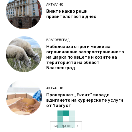
АКТУАЛНО
Вижте какво реши
правителството днес
БЛАГОЕВГРАД
Набелязаха строги мерки за
ограничаване разпространението
на шарка по овцете и козите на
територията на област
Благоевград
АКТУАЛНО
Проверяват „Еконт“ заради
вдигането на куриерските услуги
от 1 август
зареди още