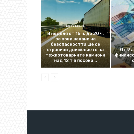
АКТУАЛНО
В неделя от 16 ч. до 20 ч.
за повишаване на
безопасността ще се
ограничи движението на
От 9 
тежкотоварните камиони
финансо
над 12 т в посока...