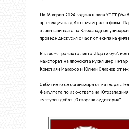
На 16 април 2024 година в зала УСЕТ (Учеб
прожекция на дебютния игрален филм „Пар
възпитаничката на Югозападния универси
проведе дискусия с част от екипа на филм
В късометражната лента „Парти бус“, коят
майсторът на японската кухня шеф Петър
Кристиян Макаров и Юлиан Славчев от муз
Събитието се организира от катедра „Тел
Факултета по изкуствата на Югозападния
културен дебат „Отворена аудитория“.