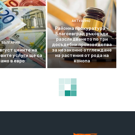
АКТУАЛНО
Районна прокуратура –
Благоевград ръководи
разследването по три
БЪЛГАРИЯ
досъдебни производства
август цените на
за незаконно отглеждане
вите услуги ще са
на растения от рода на
само в евро
конопа