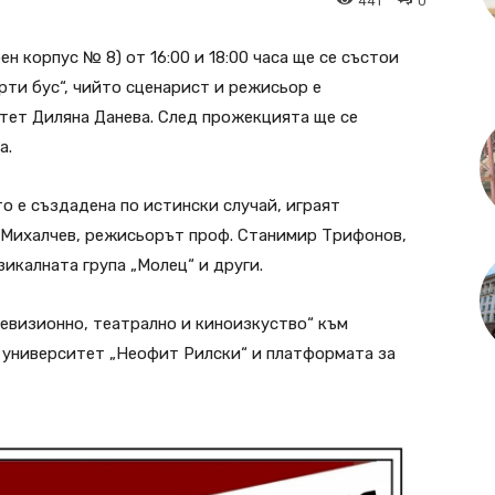
441
0
ен корпус № 8) от 16:00 и 18:00 часа ще се състои
ти бус“, чийто сценарист и режисьор е
тет Диляна Данева. След прожекцията ще се
а.
о е създадена по истински случай, играят
 Михалчев, режисьорът проф. Станимир Трифонов,
икалната група „Молец“ и други.
евизионно, театрално и киноизкуство“ към
 университет „Неофит Рилски“ и платформата за