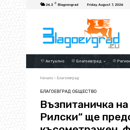
C
26.2
Blagoevgrad
Friday, August 7, 2026
Актуално
Благоевград
Регио
Начало
Благоевград
БЛАГОЕВГРАД
ОБЩЕСТВО
Възпитаничка н
Рилски“ ще пред
късометражен 