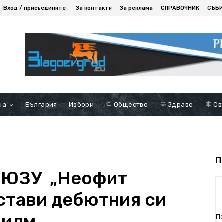
Вход / присъедините
За контакти
За реклама
СПРАВОЧНИК
СЪБ
на
България
Избори
Общество
Здраве
Св
П
а ЮЗУ „Неофит
стави дебютния си
филм
П