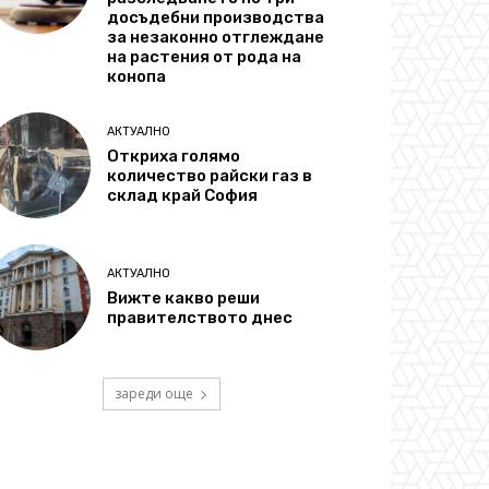
досъдебни производства
за незаконно отглеждане
на растения от рода на
конопа
АКТУАЛНО
Откриха голямо
количество райски газ в
склад край София
АКТУАЛНО
Вижте какво реши
правителството днес
зареди още