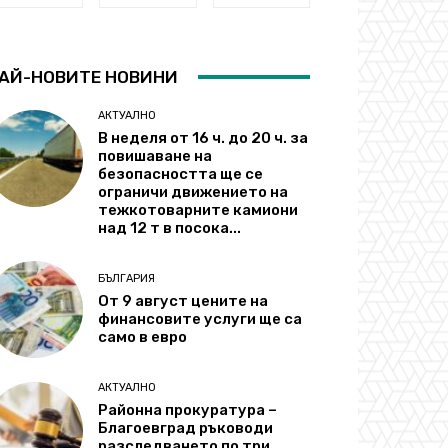
АЙ-НОВИТЕ НОВИНИ
АКТУАЛНО
В неделя от 16 ч. до 20 ч. за
повишаване на
безопасността ще се
ограничи движението на
тежкотоварните камиони
над 12 т в посока...
БЪЛГАРИЯ
От 9 август цените на
финансовите услуги ще са
само в евро
АКТУАЛНО
Районна прокуратура –
Благоевград ръководи
разследването по три