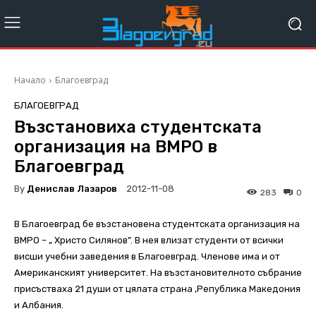
Начало
Благоевград
БЛАГОЕВГРАД
Възстановиха студентската
организация на ВМРО в
Благоевград
By
Денислав Лазаров
2012-11-08
283
0
В Благоевград бе възстановена студентската организация на
ВМРО – „ Христо Силянов”. В нея влизат студенти от всички
висши учебни заведения в Благоевград. Членове има и от
Американският университет. На възстановителното събрание
присъстваха 21 души от цялата страна ,Република Македония
и Албания.