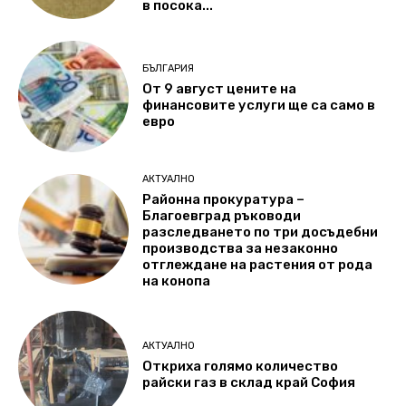
в посока...
БЪЛГАРИЯ
От 9 август цените на
финансовите услуги ще са само в
евро
АКТУАЛНО
Районна прокуратура –
Благоевград ръководи
разследването по три досъдебни
производства за незаконно
отглеждане на растения от рода
на конопа
АКТУАЛНО
Откриха голямо количество
райски газ в склад край София