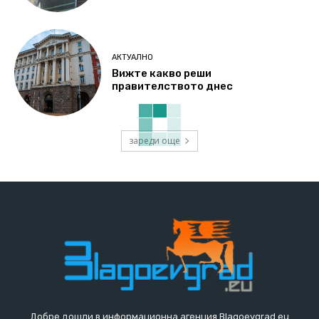
АКТУАЛНО
Вижте какво реши
правителството днес
зареди още
Добре дошли в информационна агенция Blagoevgrad.eu