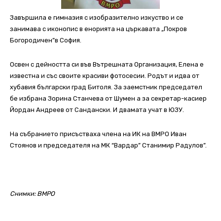
Завършила е гимназия с изобразително изкуство и се
занимава с иконопис в енорията на църкавата „Покров
Богородичен”в София.
Освен с дейността си във Вътрешната Организация, Елена е
известна и със своите красиви фотосесии. Родът и идва от
хубавия български град Битоля. За заемстник председател
бе избрана Зорина Станчева от Шумен а за секретар-касиер
Йордан Андреев от Сандански. И двамата учат в ЮЗУ.
На събранието присъстваха члена на ИК на ВМРО Иван
Стоянов и председателя на МК “Вардар” Станимир Радулов”.
Снимки: ВМРО