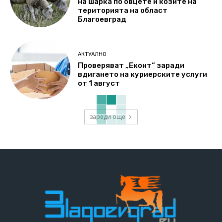
на шарка по овцете и козите на
територията на област
Благоевград
АКТУАЛНО
Проверяват „Еконт“ заради
вдигането на куриерските услуги
от 1 август
зареди още