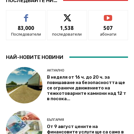
ПОСЛЕДВАЙТЕ НИ...
83,000
1,538
507
Последователи
последователи
абонати
НАЙ-НОВИТЕ НОВИНИ
АКТУАЛНО
В неделя от 16 ч. до 20 ч. за
повишаване на безопасността ще
се ограничи движението на
тежкотоварните камиони над 12 т
в посока...
БЪЛГАРИЯ
От 9 август цените на
финансовите услуги ще са само в