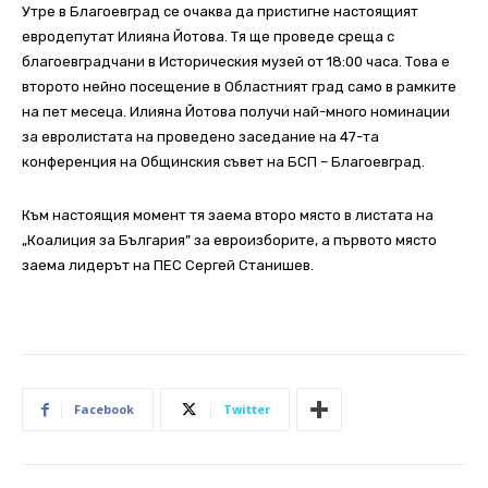
Утре в Благоевград се очаква да пристигне настоящият
евродепутат Илияна Йотова. Тя ще проведе среща с
благоевградчани в Историческия музей от 18:00 часа. Това е
второто нейно посещение в Областният град само в рамките
на пет месеца. Илияна Йотова получи най-много номинации
за евролистата на проведено заседание на 47-та
конференция на Общинския съвет на БСП – Благоевград.
Към настоящия момент тя заема второ място в листата на
„Коалиция за България” за евроизборите, а първото място
заема лидерът на ПЕС Сергей Станишев.
Facebook
Twitter