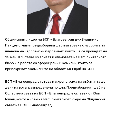
Общинският лидер на БСП – Благоевград д-р Владимир
Пандев оглави предизборния щаб във връзка с изборите за
членове на Европейски парламент, които ще се проведат на
25 май. В състава му влизат и членовете на Изпълнителното
бюро. За работа са сформирани 8 комисии, които се
припокриват с комисиите на областният щаб на БСП.
БСП – Благоевград е готова и с хронограма на събитията до
деня на вота, разпределена по дни. Предизборният щаб на
Областния съвет на БСП – Благоевград е оглавен от Юли
Гошев, който е член на Изпълнителното бюро на Общинския
съвет на БСП – Благоевград.