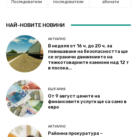
Последователи
последователи
абонати
НАЙ-НОВИТЕ НОВИНИ
АКТУАЛНО
В неделя от 16 ч. до 20 ч. за
повишаване на безопасността ще
се ограничи движението на
тежкотоварните камиони над 12 т
в посока...
БЪЛГАРИЯ
От 9 август цените на
финансовите услуги ще са само в
евро
АКТУАЛНО
Районна прокуратура –