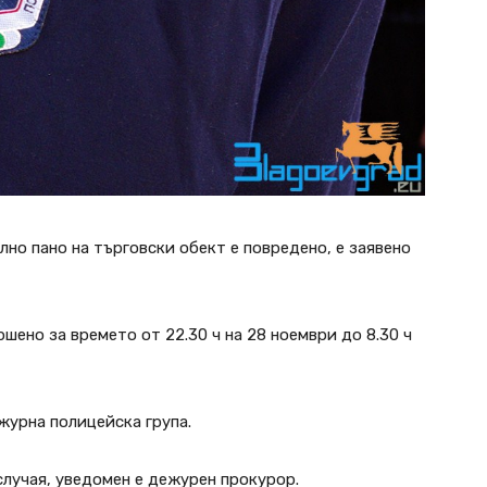
но пано на търговски обект е повредено, е заявено
шено за времето от 22.30 ч на 28 ноември до 8.30 ч
урна полицейска група.
лучая, уведомен е дежурен прокурор.