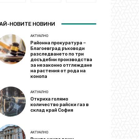
АЙ-НОВИТЕ НОВИНИ
АКТУАЛНО
Районна прокуратура –
Благоевград ръководи
разследването по три
досъдебни производства
за незаконно отглеждане
на растения от рода на
конопа
АКТУАЛНО
Откриха голямо
количество райски газ в
склад край София
АКТУАЛНО