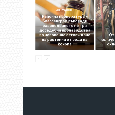
АКТУАЛНО
Районна прокуратура –
Благоевград ръководи
разследването по три
досъдебни производства
за незаконно отглеждане
От
на растения от рода на
количе
конопа
скл