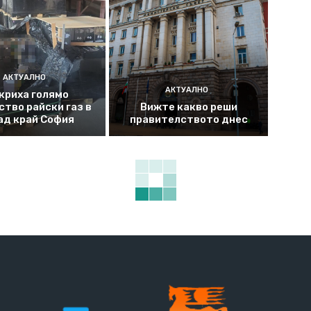
АКТУАЛНО
АКТУАЛНО
криха голямо
ство райски газ в
Вижте какво реши
ад край София
правителството днес