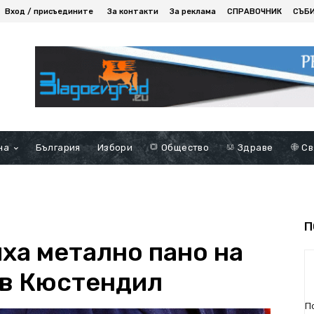
Вход / присъедините
За контакти
За реклама
СПРАВОЧНИК
СЪБ
на
България
Избори
Общество
Здраве
Св
П
ха метално пано на
 в Кюстендил
П