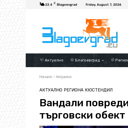
C
23.4
Blagoevgrad
Friday, August 7, 2026
Актуално
Благоевград
Регио
Начало
Актуално
АКТУАЛНО
РЕГИОНА
КЮСТЕНДИЛ
Вандали повреди
търговски обект