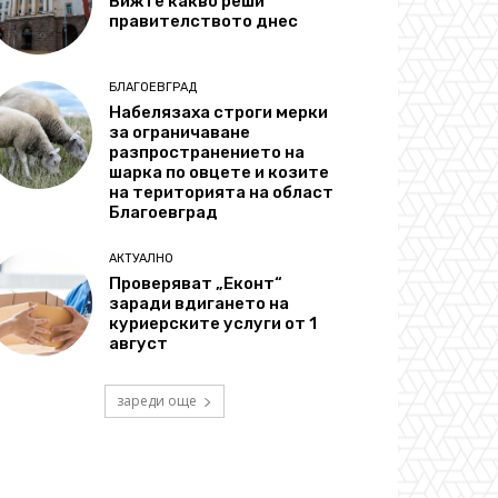
Вижте какво реши
правителството днес
БЛАГОЕВГРАД
Набелязаха строги мерки
за ограничаване
разпространението на
шарка по овцете и козите
на територията на област
Благоевград
АКТУАЛНО
Проверяват „Еконт“
заради вдигането на
куриерските услуги от 1
август
зареди още