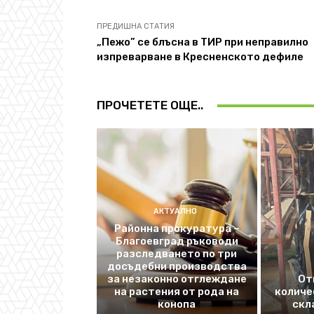
ПРЕДИШНА СТАТИЯ
„Пежо” се блъсна в ТИР при неправилно
изпреварване в Кресненското дефиле
ПРОЧЕТЕТЕ ОЩЕ..
АКТУАЛНО
Районна прокуратура –
Благоевград ръководи
разследването по три
досъдебни производства
за незаконно отглеждане
От
на растения от рода на
количе
конопа
скл