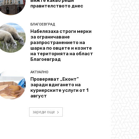
Вижте какво реши
правителството днес
БЛАГОЕВГРАД
Набелязаха строги мерки
за ограничаване
разпространението на
шарка по овцете и козите
на територията на област
Благоевград
АКТУАЛНО
Проверяват „Еконт“
заради вдигането на
куриерските услуги от 1
август
зареди още