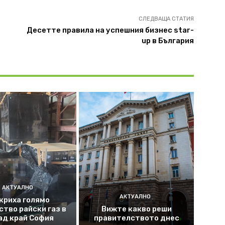
СЛЕДВАЩА СТАТИЯ
Десетте правила на успешния бизнес star-
up в България
АКТУАЛНО
АКТУАЛНО
криха голямо
ство райски газ в
Вижте какво реши
ад край София
правителството днес