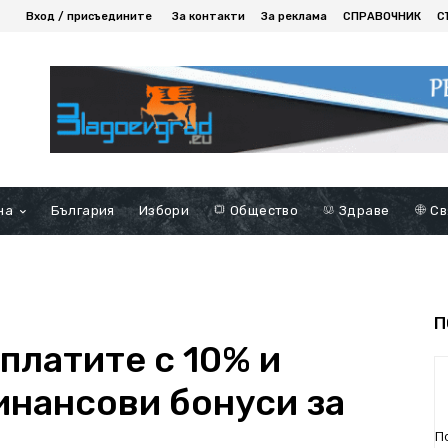
Вход / присъедините
За контакти
За реклама
СПРАВОЧНИК
С
на
България
Избори
Общество
Здраве
Св
П
платите с 10% и
нансови бонуси за
П