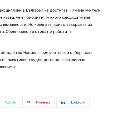
исциплини в България не достигат. Нямаме учители
е казва, че е приоритет и много кандидати във
специалности. Но колегите, които завършват за
то. Обикновено те отиват и работят в
 обсъден на Националния учителски събор тази
н и колективен трудов договор, с фиксирано
ованието.
Twitter
Pinterest
Linkedin