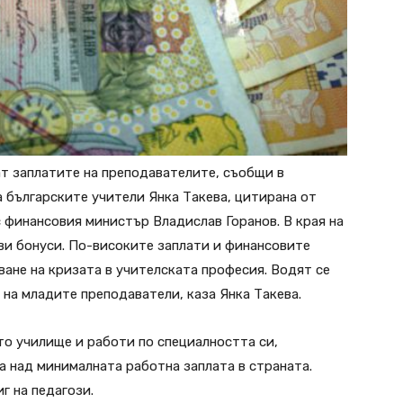
ат заплатите на преподавателите, съобщи в
 българските учители Янка Такева, цитирана от
с финансовия министър Владислав Горанов. В края на
ви бонуси. По-високите заплати и финансовите
ване на кризата в учителската професия. Водят се
 на младите преподаватели, каза Янка Такева.
то училище и работи по специалността си,
а над минималната работна заплата в страната.
г на педагози.