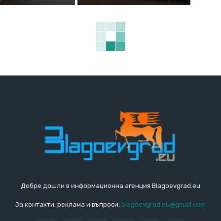
Добре дошли в информационна агенция Blagoevgrad.eu
За контакти, реклама и въпроси:
blagoevgrad.eu@gmail.com