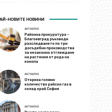
АЙ-НОВИТЕ НОВИНИ
АКТУАЛНО
Районна прокуратура –
Благоевград ръководи
разследването по три
досъдебни производства
за незаконно отглеждане
на растения от рода на
конопа
АКТУАЛНО
Откриха голямо
количество райски газ в
склад край София
АКТУАЛНО