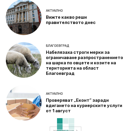
АКТУАЛНО
Вижте какво реши
правителството днес
БЛАГОЕВГРАД
Набелязаха строги мерки за
ограничаване разпространението
на шарка по овцете и козите на
територията на област
Благоевград
АКТУАЛНО
Проверяват „Еконт“ заради
вдигането на куриерските услуги
от 1 август
зареди още