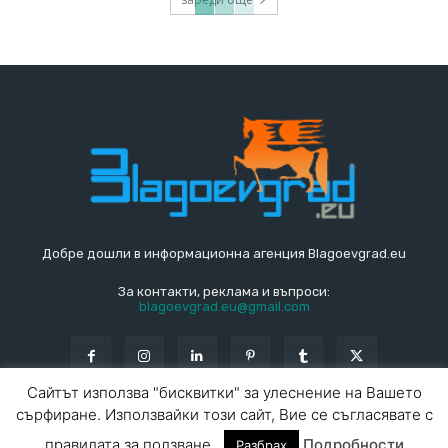
Добре дошли в информационна агенция Blagoevgrad.eu
За контакти, реклама и въпроси:
blagoevgrad.eu@gmail.com
Сайтът използва "бисквитки" за улеснение на Вашето
сърфиране. Използвайки този сайт, Вие се съгласявате с
© Blagoevgrad.EU 2010 - 2026
Общи условия
|
правилата за ползване.
Подробности
Разбрах