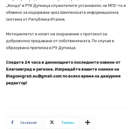
„Хонда“ в РТК Дупница служителите установили, че МПС-то е
обявено за издирване чрез Шенгенската информационна
система от Република Италия.
Мотоциклетът е иззет на съхранение с протокол за
доброволно предаване от собственичката. По случая е
образувана преписка в РУ Дупница.
Следете 24 часа в денонощието последните новини от
Благоевград и региона. Изпращайте вашите снимки на
Blagoevgrad.eu@gmail.com по всяко време на дежурния
редактор!
Facebook
Twitter