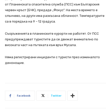
от Планинската спасителна служба (ПСС) към Българския
червен кръст (БЧК), предаде „Фокус”. На места времето е
слънчево, на други има разкъсана облачност. Температурите
са в порядъка на 9 – 12 градуса.
Съоръженията в планинските курорти не работят. От ПСС
предупреждават туристите да се движат внимателно по
високата част на пътеката към връх Мусала.
Няма регистрирани инциденти с туристи през изминалото
денонощие.
Facebook
Twitter