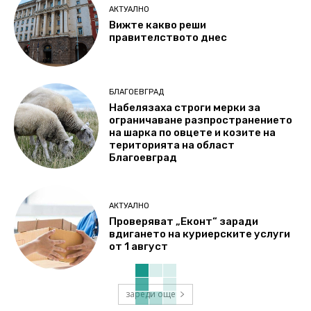
АКТУАЛНО
Вижте какво реши
правителството днес
БЛАГОЕВГРАД
Набелязаха строги мерки за
ограничаване разпространението
на шарка по овцете и козите на
територията на област
Благоевград
АКТУАЛНО
Проверяват „Еконт“ заради
вдигането на куриерските услуги
от 1 август
зареди още