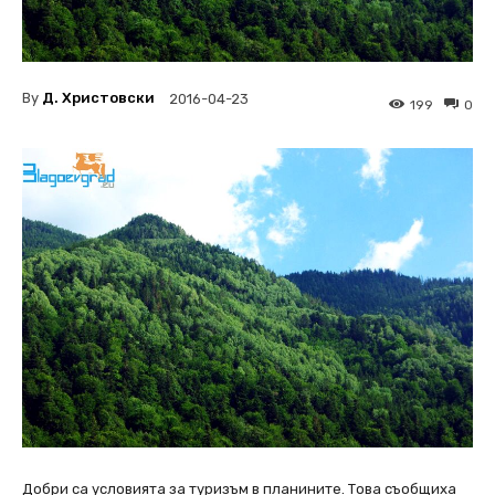
By
Д. Христовски
2016-04-23
199
0
Добри са условията за туризъм в планините. Това съобщиха