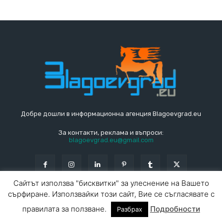
Добре дошли в информационна агенция Blagoevgrad.eu
За контакти, реклама и въпроси:
blagoevgrad.eu@gmail.com
Сайтът използва "бисквитки" за улеснение на Вашето
сърфиране. Използвайки този сайт, Вие се съгласявате с
© Blagoevgrad.EU 2010 - 2026
Общи условия
|
правилата за ползване.
Подробности
Разбрах
За контакти
За реклама
СПРАВОЧНИК
СЪБИТИЯ