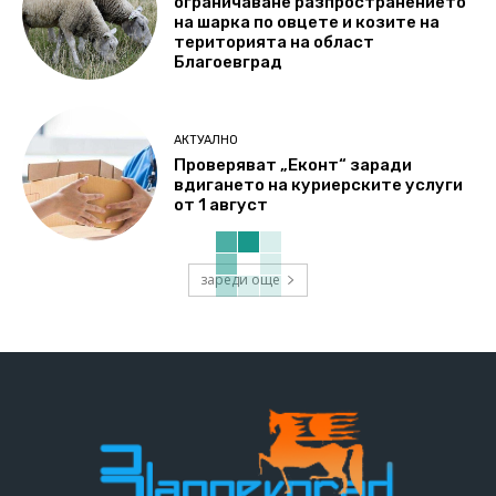
ограничаване разпространението
на шарка по овцете и козите на
територията на област
Благоевград
АКТУАЛНО
Проверяват „Еконт“ заради
вдигането на куриерските услуги
от 1 август
зареди още