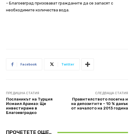
– Благоевград призовават гражданите да се запасят с
необходимите количества вода.
Facebook
Twitter
ПРЕДИШНА СТАТИЯ
СЛЕДВАЩА СТАТИЯ
Посланикът на Турция
Правителството посегна и
Исмаил Арамаз: Ще
на депозитите – 10 % данък
инвестираме в
от началото на 2013 година
Благоевградко
ПРОЧЕТЕТЕ ОЩЕ..