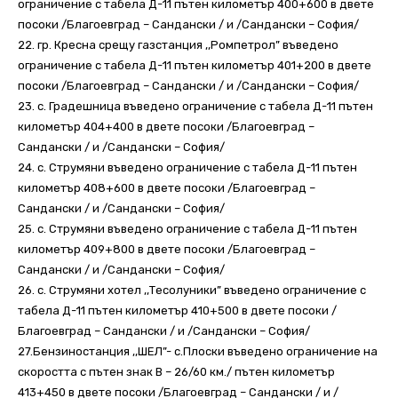
ограничение с табела Д-11 пътен километър 400+600 в двете
посоки /Благоевград – Сандански / и /Сандански – София/
22. гр. Кресна срещу газстанция ,,Ромпетрол” въведено
ограничение с табела Д-11 пътен километър 401+200 в двете
посоки /Благоевград – Сандански / и /Сандански – София/
23. с. Градешница въведено ограничение с табела Д-11 пътен
километър 404+400 в двете посоки /Благоевград –
Сандански / и /Сандански – София/
24. с. Струмяни въведено ограничение с табела Д-11 пътен
километър 408+600 в двете посоки /Благоевград –
Сандански / и /Сандански – София/
25. с. Струмяни въведено ограничение с табела Д-11 пътен
километър 409+800 в двете посоки /Благоевград –
Сандански / и /Сандански – София/
26. с. Струмяни хотел ,,Тесолуники” въведено ограничение с
табела Д-11 пътен километър 410+500 в двете посоки /
Благоевград – Сандански / и /Сандански – София/
27.Бензиностанция ,,ШЕЛ”- с.Плоски въведено ограничение на
скоростта с пътен знак В – 26/60 км./ пътен километър
413+450 в двете посоки /Благоевград – Сандански / и /