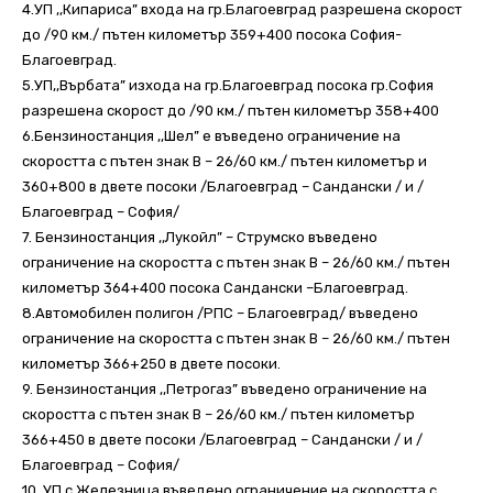
4.УП ,,Кипариса” входа на гр.Благоевград разрешена скорост
до /90 км./ пътен километър 359+400 посока София-
Благоевград.
5.УП,,Върбата” изхода на гр.Благоевград посока гр.София
разрешена скорост до /90 км./ пътен километър 358+400
6.Бензиностанция ,,Шел” е въведено ограничение на
скоростта с пътен знак В – 26/60 км./ пътен километър и
360+800 в двете посоки /Благоевград – Сандански / и /
Благоевград – София/
7. Бензиностанция ,,Лукойл” – Струмско въведено
ограничение на скоростта с пътен знак В – 26/60 км./ пътен
километър 364+400 посока Сандански –Благоевград.
8.Автомобилен полигон /РПС – Благоевград/ въведено
ограничение на скоростта с пътен знак В – 26/60 км./ пътен
километър 366+250 в двете посоки.
9. Бензиностанция ,,Петрогаз” въведено ограничение на
скоростта с пътен знак В – 26/60 км./ пътен километър
366+450 в двете посоки /Благоевград – Сандански / и /
Благоевград – София/
10. УП с.Железница въведено ограничение на скоростта с