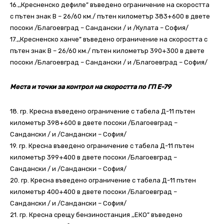
16.,,Кресненско дефиле” въведено ограничение на скоростта
с пътен знак В – 26/60 км./ пътен километър 383+600 в двете
посоки /Благоевград – Сандански / и /Кулата – София/
17.,,Кресненско ханче” въведено ограничение на скоростта с
пътен знак В – 26/60 км./ пътен километър 390+300 в двете
посоки /Благоевград – Сандански / и /Благоевград – София/
Места и точки за контрол на скоростта по ГП Е-79
18. гр. Кресна въведено ограничение с табела Д-11 пътен
километър 398+600 в двете посоки /Благоевград –
Сандански / и /Сандански – София/
19. гр. Кресна въведено ограничение с табела Д-11 пътен
километър 399+400 в двете посоки /Благоевград –
Сандански / и /Сандански – София/
20. гр. Кресна въведено ограничение с табела Д-11 пътен
километър 400+400 в двете посоки /Благоевград –
Сандански / и /Сандански – София/
21. гр. Кресна срещу бензиностанция ,,ЕКО” въведено