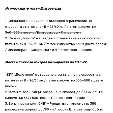
На участъците извън Благоевград
1. Бензиностанция ,,Шел” е въведено ограничение на
скоростта с пътен знак В – 26/60 км./, пътен километър
360+800 в посока /Благоевград – Сандански /
2. Сервиз „Тойота” е въведено ограничение на скоростта с
пътен знак В – 26/60 км./ пътен километър 369 в двете посоки
/Благоевград – Сандански / и /Благоевград – София/
Места и точки за контрол на скоростта по ГП Е-79.
1.КПП ,,Бело поле” е въведено ограничение на скоростта с
пътен знак В – 26/60 км./ пътен километър 356+500 в двете
посоки.
2.Пътен възел ,,Рилци” разрешена скорост до /90 км./ пътен
километър 357+830 посока Благоевград- София.
3. Бензиностанция ,,ОМВ” – Рилци пътен километър 358
разрешена скорост до /90 км./ посока Благоевград- София.