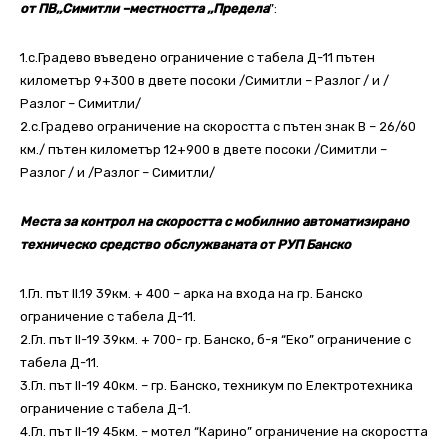
от ПВ,,Симитли –местността ,,Предела
”:
1.с.Градево въведено ограничение с табела Д-11 пътен
километър 9+300 в двете посоки /Симитли – Разлог / и /
Разлог – Симитли/
2.с.Градево ограничение на скоростта с пътен знак В – 26/60
км./ пътен километър 12+900 в двете посоки /Симитли –
Разлог / и /Разлог – Симитли/
Места за контрол на скоростта с мобилнио автоматизирано
техническо средство обслужваната от РУП Банско
1.Гл. път ІІ.19 39км. + 400 – арка на входа на гр. Банско
ограничение с табела Д-11.
2.Гл. път ІІ-19 39км. + 700- гр. Банско, б-я “Еко” ограничение с
табела Д-11.
3.Гл. път ІІ-19 40км. – гр. Банско, техникум по Електротехника
ограничение с табела Д-1.
4.Гл. път ІІ-19 45км. – мотел “Карино” ограничение на скоростта