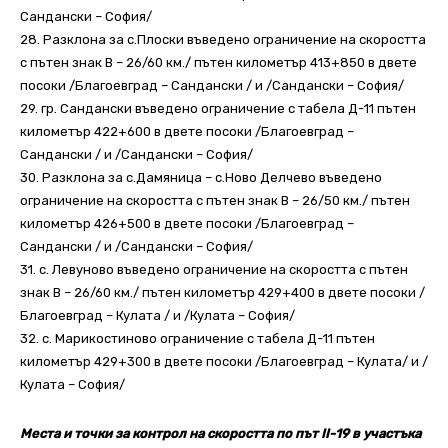
Сандански – София/
28. Разклона за с.Плоски въведено ограничение на скоростта
с пътен знак В – 26/60 км./ пътен километър 413+850 в двете
посоки /Благоевград – Сандански / и /Сандански – София/
29. гр. Сандански въведено ограничение с табела Д-11 пътен
километър 422+600 в двете посоки /Благоевград –
Сандански / и /Сандански – София/
30. Разклона за с.Дамяница – с.Ново Делчево въведено
ограничение на скоростта с пътен знак В – 26/50 км./ пътен
километър 426+500 в двете посоки /Благоевград –
Сандански / и /Сандански – София/
31. с. Левуново въведено ограничение на скоростта с пътен
знак В – 26/60 км./ пътен километър 429+400 в двете посоки /
Благоевград – Кулата / и /Кулата – София/
32. с. Марикостиново ограничение с табела Д-11 пътен
километър 429+300 в двете посоки /Благоевград – Кулата/ и /
Кулата – София/
Места и точки за контрол на скоростта по път II-19 в участъка