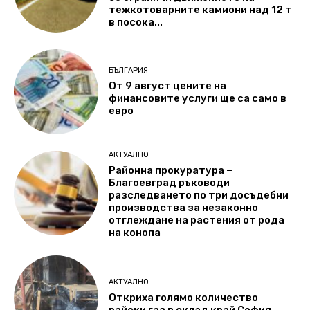
тежкотоварните камиони над 12 т
в посока...
БЪЛГАРИЯ
От 9 август цените на
финансовите услуги ще са само в
евро
АКТУАЛНО
Районна прокуратура –
Благоевград ръководи
разследването по три досъдебни
производства за незаконно
отглеждане на растения от рода
на конопа
АКТУАЛНО
Откриха голямо количество