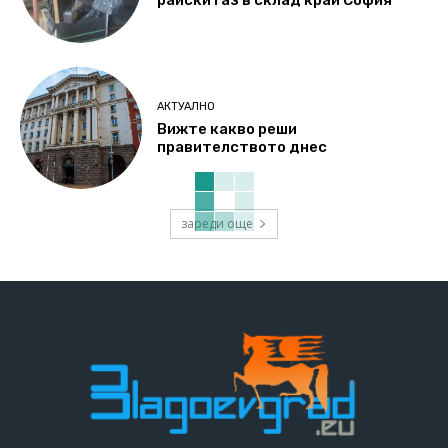
райски газ в склад край София
АКТУАЛНО
Вижте какво реши
правителството днес
зареди още