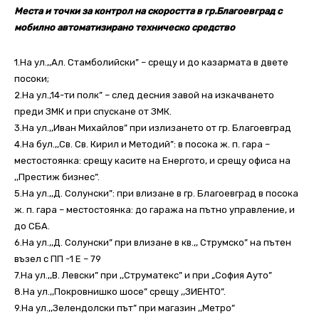
Места и точки за контрол на скоростта в гр.Благоевград с
мобилно автоматизирано техническо средство
1.На ул.,,Ал. Стамболийски” – срещу и до казармата в двете
посоки;
2.На ул.,14-ти полк” – след десния завой на изкачването
преди ЗМК и при спускане от ЗМК.
3.На ул.,,Иван Михайлов” при излизането от гр. Благоевград
4.На бул.,,Св. Св. Кирил и Методий”: в посока ж. п. гара –
местостоянка: срещу касите на Енергото, и срещу офиса на
,,Престиж бизнес”.
5.На ул.,,Д. Солунски”: при влизане в гр. Благоевград в посока
ж. п. гара – местостоянка: до гаража на пътно управление, и
до СБА.
6.На ул.,,Д. Солунски” при влизане в кв.,, Струмско” на пътен
възел с ПП -1 Е – 79
7.На ул.,,В. Левски” при ,,Струматекс” и при „София Ауто”
8.На ул.,,Покровнишко шосе” срещу ,,ЗИЕНТО”.
9.На ул.,,Зелендолски път” при магазин ,,Метро”