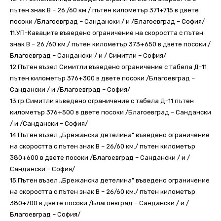
пътен знак В – 26 /60 км./ пътен километър 371+715 в двете
посоки /Благоевград – Сандански / и /Благоевград – София/
11.УП-Каваците въведено ограничение на скоростта с пътен
знак В – 26 /60 км./ пътен километър 373+650 в двете посоки /
Благоевград – Сандански / и / Симитли – София/
12.Пътен възел Симитли въведено ограничение с табела Д-11
пътен километър 376+300 в двете посоки /Благоевград –
Сандански / и /Благоевград – София/
13.гр.Симитли въведено ограничение с табела Д-11 пътен
километър 376+500 в двете посоки /Благоевград – Сандански
/ и /Сандански – София/
14.Пътен възел ,,Брежанска детелина” въведено ограничение
на скоростта с пътен знак В – 26/60 км./ пътен километър
380+600 в двете посоки /Благоевград – Сандански / и /
Сандански – София/
15.Пътен възел ,,Брежанска детелина” въведено ограничение
на скоростта с пътен знак В – 26/60 км./ пътен километър
380+700 в двете посоки /Благоевград – Сандански / и /
Благоевград – София/