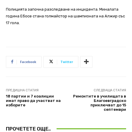
Полицията започна разследване на инцидента. Миналата
година Ебосе стана голмайстор на шампионата на Алжир със
17 гола.
Facebook
Twitter
ПРЕДИШНА СТАТИЯ
СЛЕДВАЩА СТАТИЯ
18 партии и 7 коалиции
Ремонтите в училищата в
имат право да участват на
Благоевградско
изборите
приключват до 15
септември
ПРОЧЕТЕТЕ ОЩЕ..