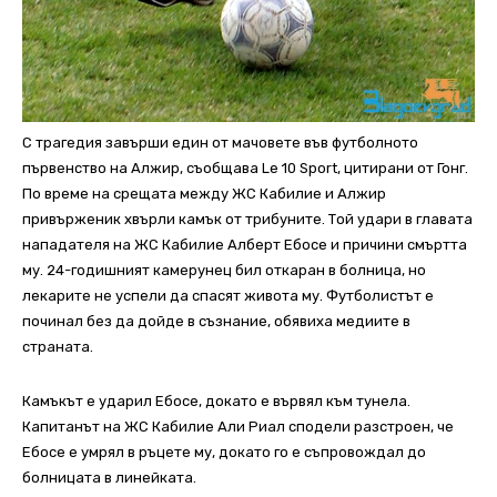
С трагедия завърши един от мачовете във футболното
първенство на Алжир, съобщава Le 10 Sport, цитирани от Гонг.
По време на срещата между ЖС Кабилие и Алжир
привърженик хвърли камък от трибуните. Той удари в главата
нападателя на ЖС Кабилие Алберт Ебосе и причини смъртта
му. 24-годишният камерунец бил откаран в болница, но
лекарите не успели да спасят живота му. Футболистът е
починал без да дойде в съзнание, обявиха медиите в
страната.
Камъкът е ударил Ебосе, докато е вървял към тунела.
Капитанът на ЖС Кабилие Али Риал сподели разстроен, че
Ебосе е умрял в ръцете му, докато го е съпровождал до
болницата в линейката.