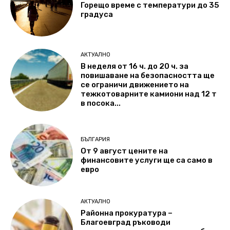
Горещо време с температури до 35
градуса
АКТУАЛНО
В неделя от 16 ч. до 20 ч. за
повишаване на безопасността ще
се ограничи движението на
тежкотоварните камиони над 12 т
в посока...
БЪЛГАРИЯ
От 9 август цените на
финансовите услуги ще са само в
евро
АКТУАЛНО
Районна прокуратура –
Благоевград ръководи