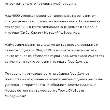
готови за началото на новата учебна година.
Над 4000 ученика прекрачват днес прага на основните и
средни училища в общината и на гимназиите. Половината от
тях са ученици в трите гимназии в Гоце Делчев и в Средно
училище “Св.Св. Кирил и Методий” с. Брезница.
Най-развълнувани на днешния ден са първокласниците и
техните родители. Общо 379 са момчетата и момичетата,
които от днес се обучават в първи клас, като около 250 от тях
са ученици в трите основни училища в Гоце Делчев.
По традиция, ръководството на община Гоце Делчев
присъства на откриване на новата учебна година в различни
училища на територията на общината. Кметът Владимир
Москов бе гост на тържеството в Трето ОУ „Братя
Миладинови“.