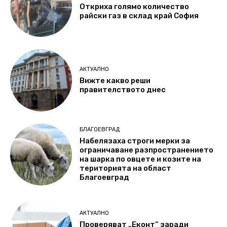
Откриха голямо количество
райски газ в склад край София
АКТУАЛНО
Вижте какво реши
правителството днес
БЛАГОЕВГРАД
Набелязаха строги мерки за
ограничаване разпространението
на шарка по овцете и козите на
територията на област
Благоевград
АКТУАЛНО
Проверяват „Еконт“ заради