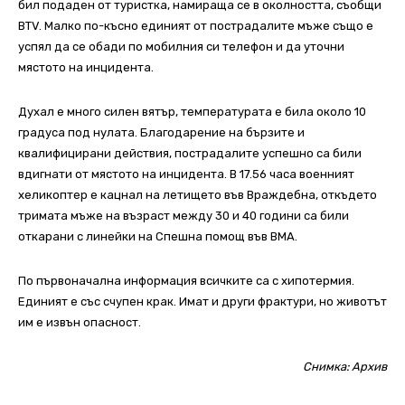
бил подаден от туристка, намираща се в околността, съобщи
BTV. Малко по-късно единият от пострадалите мъже също е
успял да се обади по мобилния си телефон и да уточни
мястото на инцидента.
Духал е много силен вятър, температурата е била около 10
градуса под нулата. Благодарение на бързите и
квалифицирани действия, пострадалите успешно са били
вдигнати от мястото на инцидента. В 17.56 часа военният
хеликоптер е кацнал на летището във Враждебна, откъдето
тримата мъже на възраст между 30 и 40 години са били
откарани с линейки на Спешна помощ във ВМА.
По първоначална информация всичките са с хипотермия.
Единият е със счупен крак. Имат и други фрактури, но животът
им е извън опасност.
Снимка: Архив