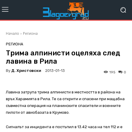
Начало
Региона
РЕГИОНА
Трима алпинисти оцеляха след
лавина в Рила
By
Д. Христовски
2013-01-13
195
0
Лавина затрупа трима алпинисти в местността в района на
връх Харамията в Рила. Те са открити и спасени при мащабна
съвместна операция на планинските спасители и военните
пилоти от авиобазата в Крумово.
Сигналът за инцидента е постъпил в 13.42 часа на тел 112 и е