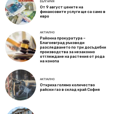
БЪЛГАРИЯ
От 9 август цените на
финансовите услуги ще са само в
евро
АКТУАЛНО
Районна прокуратура –
Благоевград ръководи
разследването по три досъдебни
производства за незаконно
отглеждане на растения от рода
на конопа
АКТУАЛНО
Откриха голямо количество
райски газ в склад край София