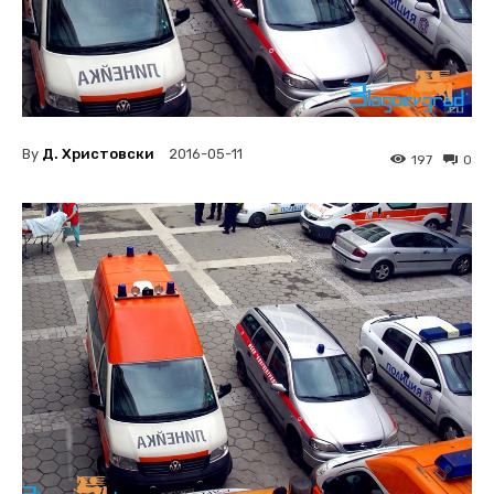
By
Д. Христовски
2016-05-11
197
0