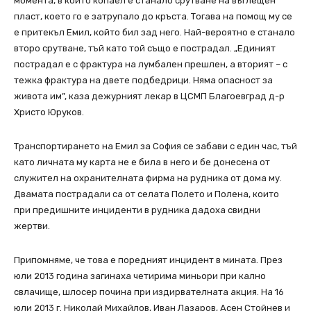
момента, в който копаел е станало срутване на въглещен
пласт, което го е затрупало до кръста. Тогава на помощ му се
е притекъл Емил, който бил зад него. Най-вероятно е станало
второ срутване, тъй като той също е пострадал. „Единият
пострадал е с фрактура на лyмбален прешлен, а вторият – с
тежка фрактура на двете подбедрици. Няма опасност за
живота им”, каза дежурният лекар в ЦСМП Благоевград д-р
Христо Юруков.
Транспортирането на Емил за София се забави с един час, тъй
като личната му карта не е била в него и бе донесена от
служител на охранителната фирма на рудника от дома му.
Двамата пострадали са от селата Полето и Полена, които
при предишните инциденти в рудника дадоха свидни
жертви.
Припомняме, че това е поредният инцидент в мината. През
юли 2013 година загинаха четирима миньори при кално
свлачище, шлосер почина при издирвателната акция. На 16
юли 2013 г. Николай Михайлов, Иван Лазаров, Асен Стойнев и