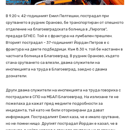
В 9.20 ч. 42-годишният Емил Пелтешки, пострадал при
срутването в рудник Ораново, бе транспортиран от спешното
отделение на благоевградската болница в „Пирогов”,
предаде БГНЕС. Той е с фрактура на лумбален прешлен.
Вторият пострадал – 37-годишният Йордан Петров е с
фрактура на двете подбедрици. Към 8.30 ч. той бе настанен в
частната болница в Благоевград. В рудник Ораново, където
стана срутването са влезли, двама служители на
инспекцията на труда в Благоевград, заедно с двама
дознатели.
Други двама служители на инспекцията на труда говориха с
пострадали в СПО на МБАЛ Благоевград. На излизане те не
пожелаха да кажат пред медиите подробности за
инцидента, тъй като не били оторизирани да дават
информация. Пострадалият Емил каза, че е имало срутване,
но не помни нищо. Другият пострадал Йордан е казал, че в