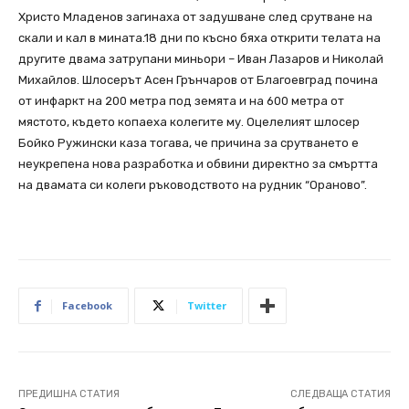
Христо Младенов загинаха от задушване след срутване на
скали и кал в мината.18 дни по късно бяха открити телата на
другите двама затрупани миньори – Иван Лазаров и Николай
Михайлов. Шлосерът Асен Грънчаров от Благоевград почина
от инфаркт на 200 метра под земята и на 600 метра от
мястото, където копаеха колегите му. Оцелелият шлосер
Бойко Ружински каза тогава, че причина за срутването е
неукрепена нова разработка и обвини директно за смъртта
на двамата си колеги ръководството на рудник “Ораново”.
Facebook
Twitter
ПРЕДИШНА СТАТИЯ
СЛЕДВАЩА СТАТИЯ