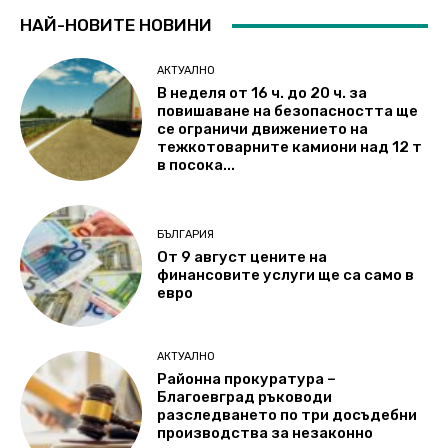
НАЙ-НОВИТЕ НОВИНИ
АКТУАЛНО
В неделя от 16 ч. до 20 ч. за
повишаване на безопасността ще
се ограничи движението на
тежкотоварните камиони над 12 т
в посока...
БЪЛГАРИЯ
От 9 август цените на
финансовите услуги ще са само в
евро
АКТУАЛНО
Районна прокуратура –
Благоевград ръководи
разследването по три досъдебни
производства за незаконно