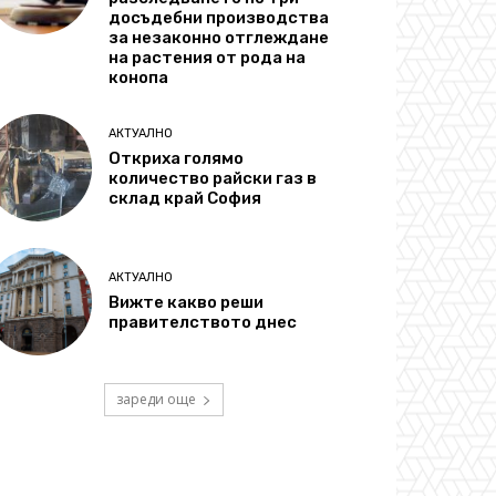
досъдебни производства
за незаконно отглеждане
на растения от рода на
конопа
АКТУАЛНО
Откриха голямо
количество райски газ в
склад край София
АКТУАЛНО
Вижте какво реши
правителството днес
зареди още