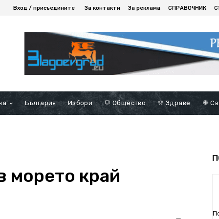
Вход / присъедините
За контакти
За реклама
СПРАВОЧНИК
С
на
България
Избори
Общество
Здраве
Св
П
в морето край
П