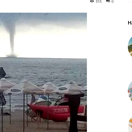
313
0
Н