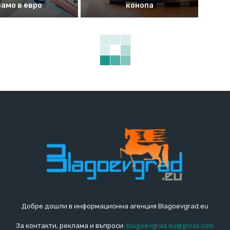
само в евро
конопа
Добре дошли в информационна агенция Blagoevgrad.eu
За контакти, реклама и въпроси:
blagoevgrad.eu@gmail.com