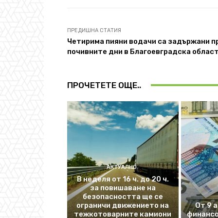
ПРЕДИШНА СТАТИЯ
Четирима пияни водачи са задържани п
почивните дни в Благоевградска облас
ПРОЧЕТЕТЕ ОЩЕ..
АКТУАЛНО
В неделя от 16 ч. до 20 ч.
за повишаване на
безопасността ще се
ограничи движението на
От 9 
тежкотоварните камиони
финансо