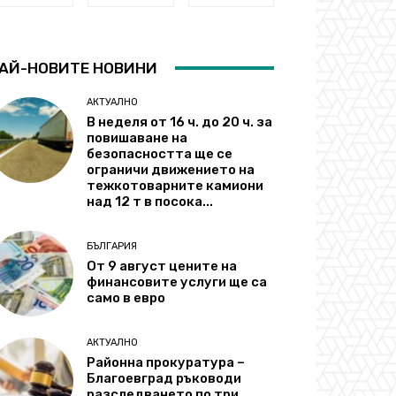
АЙ-НОВИТЕ НОВИНИ
АКТУАЛНО
В неделя от 16 ч. до 20 ч. за
повишаване на
безопасността ще се
ограничи движението на
тежкотоварните камиони
над 12 т в посока...
БЪЛГАРИЯ
От 9 август цените на
финансовите услуги ще са
само в евро
АКТУАЛНО
Районна прокуратура –
Благоевград ръководи
разследването по три