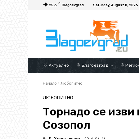
C
25.6
Blagoevgrad
Saturday, August 8, 2026
Актуално
Благоевград
Регио
Начало
Любопитно
ЛЮБОПИТНО
Торнадо се изви 
Созопол
By
Д. Христовски
2014-06-16