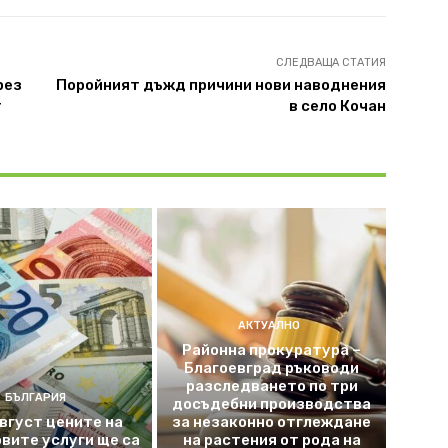
СЛЕДВАЩА СТАТИЯ
рез
Поройният дъжд причини нови наводнения
т
в село Кочан
АКТУАЛНО
Районна прокуратура –
Благоевград ръководи
разследването по три
БЪЛГАРИЯ
досъдебни производства
август цените на
за незаконно отглеждане
вите услуги ще са
на растения от рода на