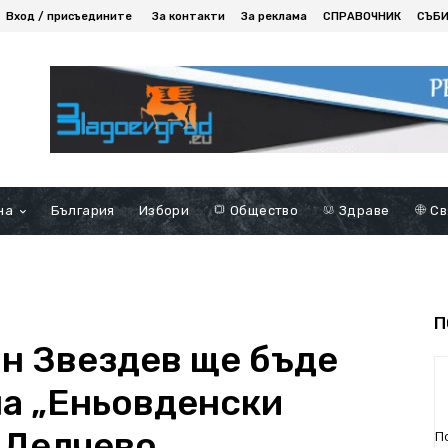
Вход / присъедините
За контакти
За реклама
СПРАВОЧНИК
СЪБ
на
България
Избори
Общество
Здраве
Св
П
ан Звездев ще бъде
ла „Еньовденски
о Делчево
П