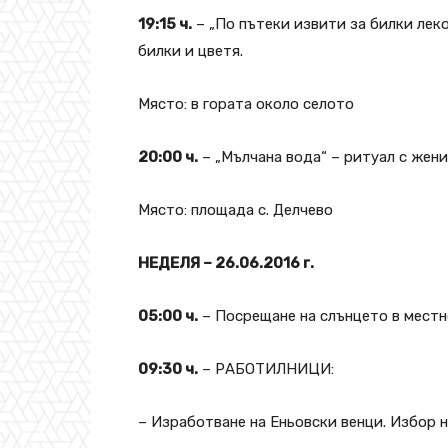
19:15 ч.
– „По пътеки извити за билки лек
билки и цветя.
Място: в гората около селото
20:00 ч.
– „Мълчана вода“ – ритуал с жен
Място: площада с. Делчево
НЕДЕЛЯ – 26.06.2016 г.
05:00 ч.
– Посрещане на слънцето в местн
09:30 ч.
– РАБОТИЛНИЦИ:
– Изработване на Еньовски венци. Избор н