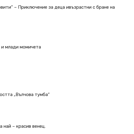
овити“ – Приключение за деца ивъзрастни с бране на
и и млади момичета
остта „Вълчова тумба“
а най – красив венец.