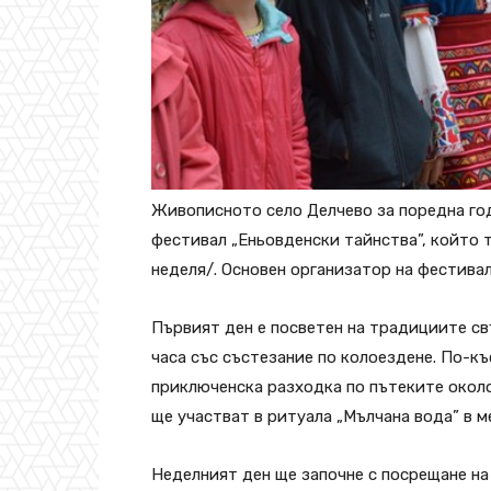
Живописното село Делчево за поредна го
фестивал „Еньовденски тайнства”, който т
неделя/. Основен организатор на фестивал
Първият ден е посветен на традициите свъ
часа със състезание по колоездене. По-къ
приключенска разходка по пътеките около
ще участват в ритуала „Мълчана вода” в м
Неделният ден ще започне с посрещане на