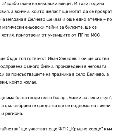
е „Изработване на еньовски венци”. И тази година
вия, а всички, които желаят ще могат да се проврат
 На мегдана в Делчево ще има и още едно ателие – по
и магически еньовски тайни за билките, ще се
и ястия, приготвени от учениците от ПГ по МСС
 ще бъде топ готвачът Иван Звездев. Той ще сготви
 подправена с много билки, произведени в неговата
и за присъстващите на празника в село Делчево, а
еки, който желае.
ще има благотворителен базар „Билки за лек и вкус“,
, а със събраните средства ще се подпомогнат жени
 и региона.
 тайнства” ще участват още ФТК „Кръшно хорце“ към