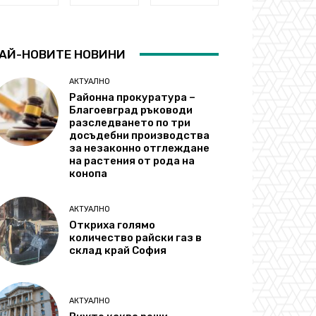
АЙ-НОВИТЕ НОВИНИ
АКТУАЛНО
Районна прокуратура –
Благоевград ръководи
разследването по три
досъдебни производства
за незаконно отглеждане
на растения от рода на
конопа
АКТУАЛНО
Откриха голямо
количество райски газ в
склад край София
АКТУАЛНО