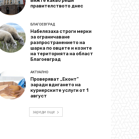
Вижте какво реши
правителството днес
БЛАГОЕВГРАД
Набелязаха строги мерки
за ограничаване
разпространението на
шарка по овцете и козите
на територията на област
Благоевград
АКТУАЛНО
Проверяват „Еконт“
заради вдигането на
куриерските услуги от 1
август
зареди още