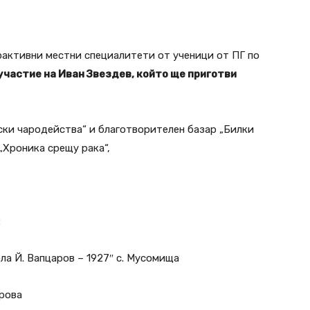
рактивни местни специалитети от ученици от ПГ по
участие на Иван Звездев, който ще приготви
ски чародейства“ и благотворителен базар „Билки
„Хроника срещу рака“,
:
а Й. Вапцаров – 1927″ с. Мусомища
рова