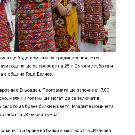
дина ще бъде домакин на традиционния летен
ази година ще се проведе на 25 и 26 юни /събота и
а е община Гоце Делчев.
рзани с Еньовден. Програмата ще започне в 17.00
сно, малки и големи ще могат да се включат в
 селото за бране билки и цветя. Младите момичета
естността „Вълчова тумба”.
 слънцето и бране на билки в местността „Вълчова