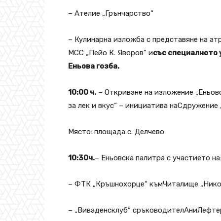
– Ателие „Грънчарство“
– Кулинарна изложба с представяне на ат
МСС „Пейо К. Яворов“ и
със специалното 
Еньова гозба.
10:00 ч.
– Откриване на изложение „Еньов
за лек и вкус“ – инициатива наСдружение 
Място: площада с. Делчево
10:30ч.
– Еньовска палитра с участието на
– ФТК „Кръшнохорце“ къмЧиталище „Никол
– „Виваденсклуб“ сръководителАниЛефте