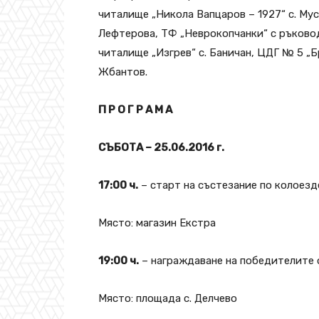
читалище „Никола Вапцаров – 1927“ с. Му
Лефтерова, ТФ „Неврокопчанки“ с ръковод
читалище „Изгрев“ с. Баничан, ЦДГ № 5 „Б
Жбантов.
П Р О Г Р А М А
СЪБОТА – 25.06.2016 г.
17:00 ч.
– старт на състезание по колоезде
Място: магазин Екстра
19:00 ч.
– награждаване на победителите 
Място: площада с. Делчево