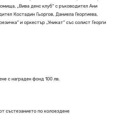
сомища, „Вива денс клуб“ с ръководител Ани
ител Костадин Гьоргов, Даниела Георгиева,
резичка“ и оркестър „Уникат“ със солист Георги
не с награден фонд 100 лв.
от състезанието по колоездене