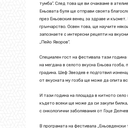
тумба”. След това ще ви очакваме в атели
Еньовата буля ще отправи своята благосло
през Еньовския венец за здраве и късмет.
грънчарство. Освен това, ще научите няко
запознаете с интересни рецепти на вкусн
„Пейо Яворов“.
Специален гост на фестивала тази година
на мегдана в селото вкусна Еньова гозба,
градина. Шеф Звездев е подготвил изненад
от вкусната му гозба ще може да опита вс
И тази година на площада в китното село 
където всеки ще може да си закупи билка
с онкологични заболявания от Гоце Делчев
В програмата на фестивала „Еньовденски