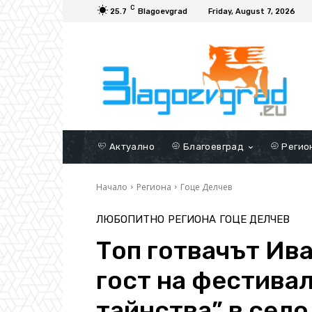
C
25.7
Blagoevgrad
Friday, August 7, 2026
Актуално
Благоевград
Регио
Начало
Региона
Гоце Делчев
ЛЮБОПИТНО
РЕГИОНА
ГОЦЕ ДЕЛЧЕВ
Топ готвачът Ив
гост на фестива
тайнства” в сел