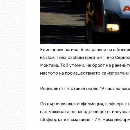
Един човек загина, 6-ма ранени са в болн
на Лом. Това съобщи пред БНТ д-р Серьо
Монтана. Той уточни, че броят на раненит
мястото на произшествието са изпратени
Инцидентът е станал около 19 часа на вхо
По първоначална информация, шофьорът н
над машината по нанадолнището, изпуснал 
Шофьорът е в смазания ТИР. Няма информ