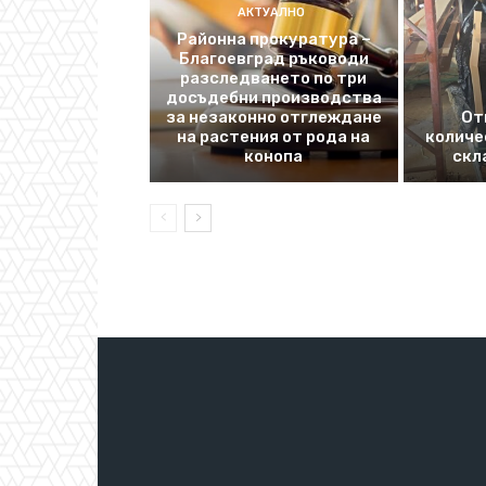
АКТУАЛНО
Районна прокуратура –
Благоевград ръководи
разследването по три
досъдебни производства
за незаконно отглеждане
От
на растения от рода на
количе
конопа
скл