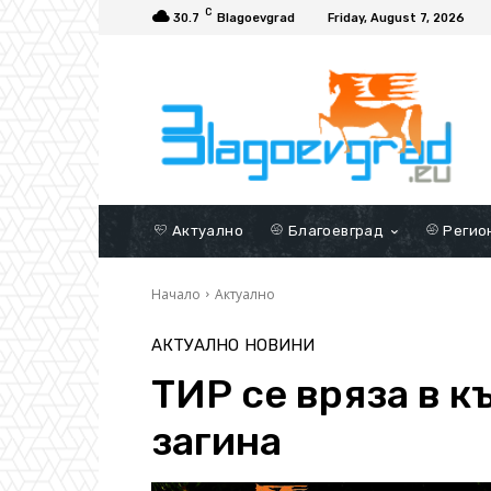
C
30.7
Blagoevgrad
Friday, August 7, 2026
Актуално
Благоевград
Регио
Начало
Актуално
АКТУАЛНО
НОВИНИ
ТИР се вряза в к
загина