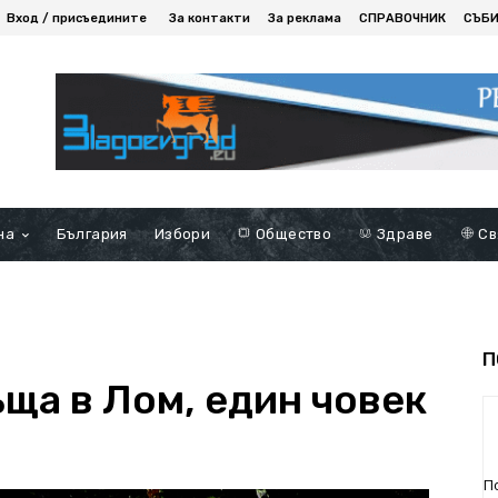
Вход / присъедините
За контакти
За реклама
СПРАВОЧНИК
СЪБ
на
България
Избори
Общество
Здраве
Св
П
ъща в Лом, един човек
П