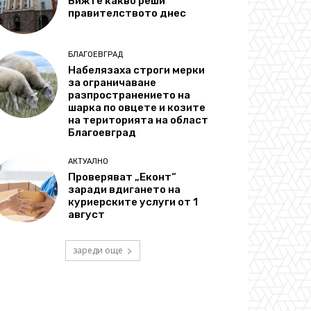
Вижте какво реши
правителството днес
БЛАГОЕВГРАД
Набелязаха строги мерки
за ограничаване
разпространението на
шарка по овцете и козите
на територията на област
Благоевград
АКТУАЛНО
Проверяват „Еконт“
заради вдигането на
куриерските услуги от 1
август
зареди още