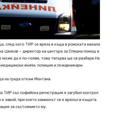
ица, след като ТИР се вряза в къща в ромската махала
жа Ценков – директор на центъра за Спешна помощ в
е може да е по-голям, това тепърва ще се разбере.На
 медицински екипи, полиция и пожарникари.
да на града откъм Монтана.
а ТИР със софийска регистрация е загубил контрол
е завой, при което камионът се е врязъл в къщата.
ация за състоянието му.