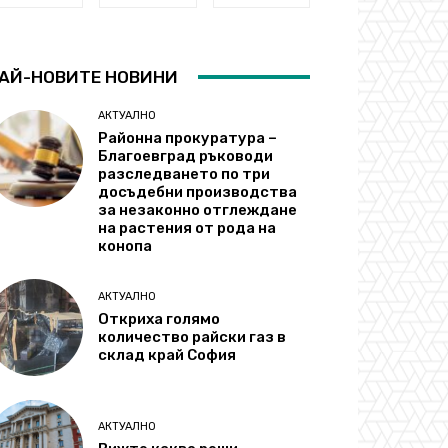
АЙ-НОВИТЕ НОВИНИ
АКТУАЛНО
Районна прокуратура –
Благоевград ръководи
разследването по три
досъдебни производства
за незаконно отглеждане
на растения от рода на
конопа
АКТУАЛНО
Откриха голямо
количество райски газ в
склад край София
АКТУАЛНО