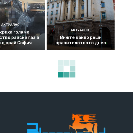
АКТУАЛНО
АКТУАЛНО
криха голямо
ство райски газ в
Вижте какво реши
ад край София
правителството днес