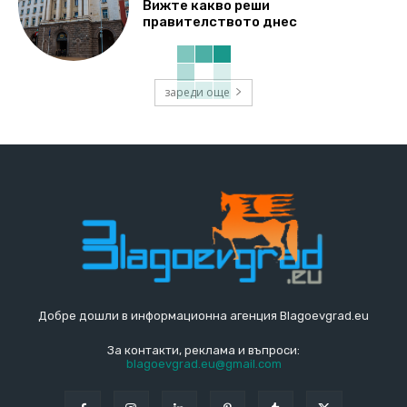
Вижте какво реши
правителството днес
зареди още
Добре дошли в информационна агенция Blagoevgrad.eu
За контакти, реклама и въпроси:
blagoevgrad.eu@gmail.com