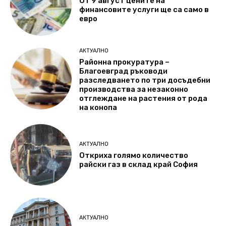
От 9 август цените на
финансовите услуги ще са само в
евро
АКТУАЛНО
Районна прокуратура –
Благоевград ръководи
разследването по три досъдебни
производства за незаконно
отглеждане на растения от рода
на конопа
АКТУАЛНО
Откриха голямо количество
райски газ в склад край София
АКТУАЛНО