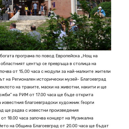
богата програма по повод Европейска „Нощ на
й областният център се превръща в столица на
почва от 15,00 часа с модули за най-малките жители
кът на Регионален исторически музей- Благоевград
еклото на траките, маски на животни, накити и ще
ожби” на РИМ от 17.00 часа ще бъде открита
а известния благоевградски художник Георги
рад ще радва с известни произведения
 от 18.00 часа започва концерт на Музикална
йето на Община Благоевград от 20.00 часа ще бъдат