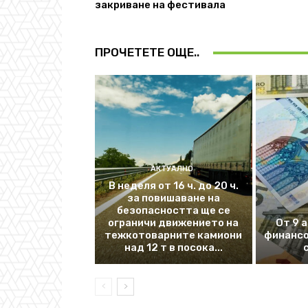
закриване на фестивала
ПРОЧЕТЕТЕ ОЩЕ..
АКТУАЛНО
В неделя от 16 ч. до 20 ч.
за повишаване на
безопасността ще се
ограничи движението на
От 9 
тежкотоварните камиони
финансо
над 12 т в посока...