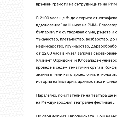
връчени грамоти на сътрудниците на РИМ-
В 21.00 часа ще бъде открита етнографск
вдъхновение“ на III ниво на РИМ- Благоев
българинът е сътворявал с ума, ръцете и
тъкачество, плетачество, везбарство, до
медникарство, грънчарство, дървообрабо
от 22.00 часа в музея започва съревнова
Климент Охридски” и Югозападен универс
проведе в седем тематични кръга в Конфе
знания в теми като археология, етнология
история на България, архивистика и фило
Паралелно, почитателите на театъра ще 
на Международния театрален фестивал „Т
По своя формат Европейската „Нощ на муз