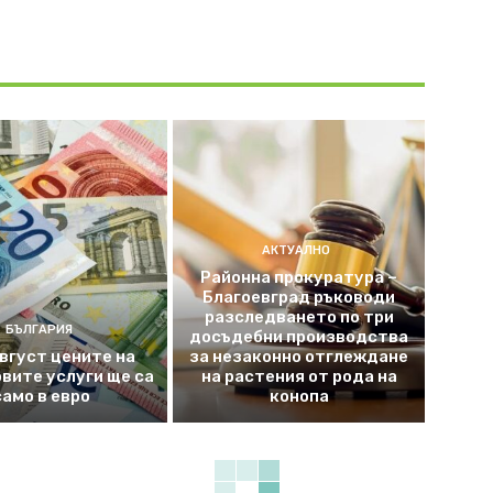
АКТУАЛНО
Районна прокуратура –
Благоевград ръководи
разследването по три
БЪЛГАРИЯ
досъдебни производства
август цените на
за незаконно отглеждане
вите услуги ще са
на растения от рода на
само в евро
конопа