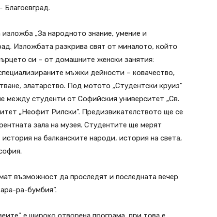
 Благоевград.
а изложба „За народното знание, умение и
град. Изложбата разкрива свят от миналото, който
 сърцето си – от домашните женски занятия:
 специализираните мъжки дейности – ковачество,
тване, златарство. Под мотото „Студентски круиз”
ние между студенти от Софийския университет „Св.
итет „Неофит Рилски”. Предизвикателството ще се
рентната зала на музея. Студентите ще мерят
, история на балканските народи, история на света,
софия.
имат възможност да проследят и последната вечер
ара-ра-бумбия”.
еите” е широко отворена програма, при това е