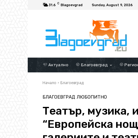
C
31.6
Blagoevgrad
Sunday, August 9, 2026
Актуално
Благоевград
Регио
Начало
Благоевград
БЛАГОЕВГРАД
ЛЮБОПИТНО
Театър, музика, 
“Европейска нощ
галериите и теат