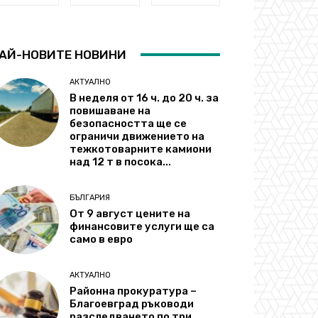
АЙ-НОВИТЕ НОВИНИ
АКТУАЛНО
В неделя от 16 ч. до 20 ч. за
повишаване на
безопасността ще се
ограничи движението на
тежкотоварните камиони
над 12 т в посока...
БЪЛГАРИЯ
От 9 август цените на
финансовите услуги ще са
само в евро
АКТУАЛНО
Районна прокуратура –
Благоевград ръководи
разследването по три