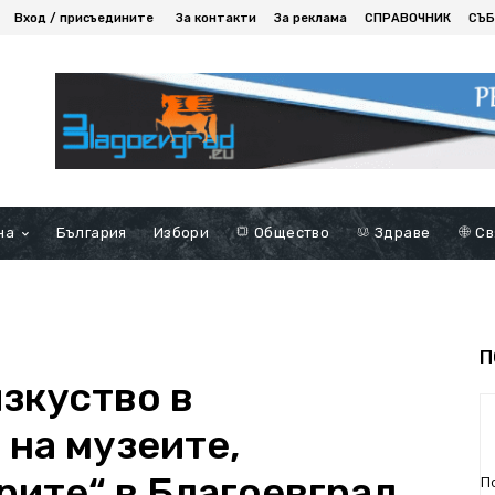
Вход / присъедините
За контакти
За реклама
СПРАВОЧНИК
СЪБ
на
България
Избори
Общество
Здраве
Св
П
изкуство в
 на музеите,
рите“ в Благоевград
П