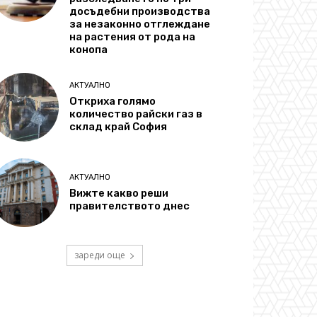
досъдебни производства
за незаконно отглеждане
на растения от рода на
конопа
АКТУАЛНО
Откриха голямо
количество райски газ в
склад край София
АКТУАЛНО
Вижте какво реши
правителството днес
зареди още