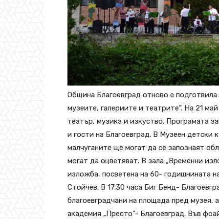
Община Благоевград отново е подготвила 
музеите, галериите и театрите”. На 21 ма
театър, музика и изкуство. Програмата за
и гости на Благоевград. В Музеен детски 
малчуганите ще могат да се запознаят обл
могат да оцветяват. В зала „Временни изл
изложба, посветена на 60- годишнината н
Стойчев. В 17.30 часа Биг Бенд- Благоевг
благоевградчани на площада пред музея, а
академия „Престо”- Благоевград. Във фоа