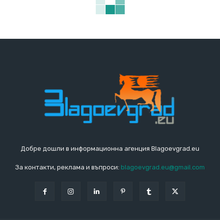
Добре дошли в информационна агенция Blagoevgrad.eu
За контакти, реклама и въпроси:
blagoevgrad.eu@gmail.com