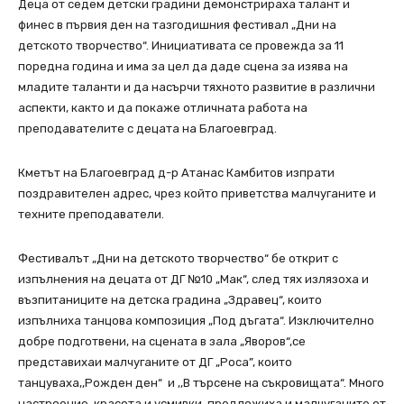
Деца от седем детски градини демонстрираха талант и
финес в първия ден на тазгодишния фестивал „Дни на
детското творчество“. Инициативата се провежда за 11
поредна година и има за цел да даде сцена за изява на
младите таланти и да насърчи тяхното развитие в различни
аспекти, както и да покаже отличната работа на
преподавателите с децата на Благоевград.
Кметът на Благоевград д-р Атанас Камбитов изпрати
поздравителен адрес, чрез който приветства малчуганите и
техните преподаватели.
Фестивалът „Дни на детското творчество“ бе открит с
изпълнения на децата от ДГ №10 „Мак“, след тях излязоха и
възпитаниците на детска градина „Здравец“, които
изпълниха танцова композиция „Под дъгата“. Изключително
добре подготвени, на сцената в зала „Яворов“,се
представихаи малчуганите от ДГ „Роса”, които
танцуваха,,Рожден ден“ и ,,В търсене на съкровищата“. Много
настроение, красота и усмивки, предложиха и малчуганите от