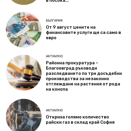
в посока...
БЪЛГАРИЯ
От 9 август цените на
финансовите услуги ще са само в
евро
АКТУАЛНО
Районна прокуратура –
Благоевград ръководи
разследването по три досъдебни
производства за незаконно
отглеждане на растения от рода
на конопа
АКТУАЛНО
Откриха голямо количество
райски газ в склад край София