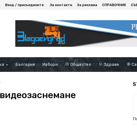
Вход / присъедините
За контакти
За реклама
СПРАВОЧНИК
СЪ
на
България
Избори
Общество
Здраве
Св
е
S
 видеозаснемане
П