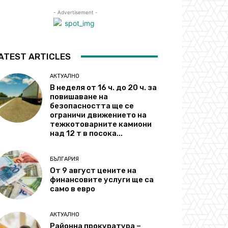
- Advertisement -
ATEST ARTICLES
АКТУАЛНО
В неделя от 16 ч. до 20 ч. за
повишаване на
безопасността ще се
ограничи движението на
тежкотоварните камиони
над 12 т в посока...
БЪЛГАРИЯ
От 9 август цените на
финансовите услуги ще са
само в евро
АКТУАЛНО
Районна прокуратура –