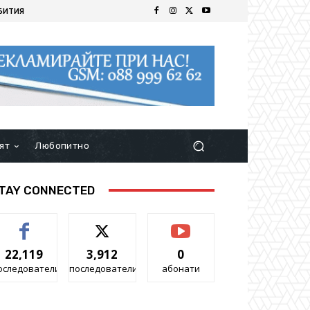
БИТИЯ
ят
Любопитно
TAY CONNECTED
22,119
3,912
0
оследователи
последователи
абонати