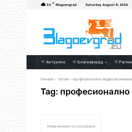
C
34
Blagoevgrad
Saturday, August 8, 2026
Актуално
Благоевград
Регио
Начало
тагове
професионално видеозаснеман
Tag:
професионално
Няма мнения за показване