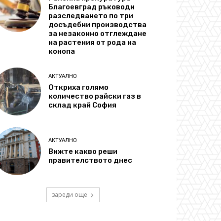
Благоевград ръководи
разследването по три
досъдебни производства
за незаконно отглеждане
на растения от рода на
конопа
АКТУАЛНО
Откриха голямо
количество райски газ в
склад край София
АКТУАЛНО
Вижте какво реши
правителството днес
зареди още